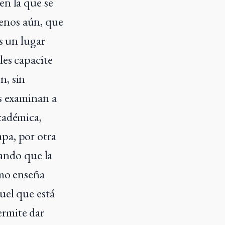
en la que se
enos aún, que
s un lugar
les capacite
n, sin
os examinan a
cadémica,
pa, por otra
mando que la
omo enseña
uel que está
ermite dar