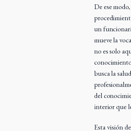
De ese modo, 
procedimientos
un funcionari
mueve la vocac
no es solo aq
conocimiento;
busca la salud
profesionalme
del conocimie
interior que l
Esta visión d