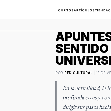
CURSOS
ARTÍCULOS
TIENDA
C
APUNTES
SENTIDO 
UNIVERS
POR
RED CULTURAL
| 13 DE AB
En la actualidad, la i
profunda crisis y con
dirigir sus pasos haci