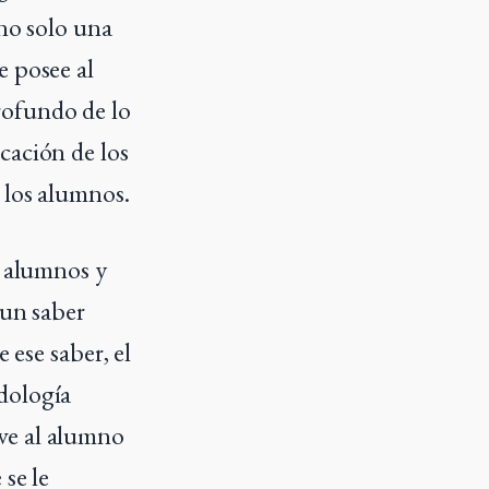
 no solo una
e posee al
rofundo de lo
cación de los
 los alumnos.
s alumnos y
 un saber
 ese saber, el
dología
ve al alumno
 se le