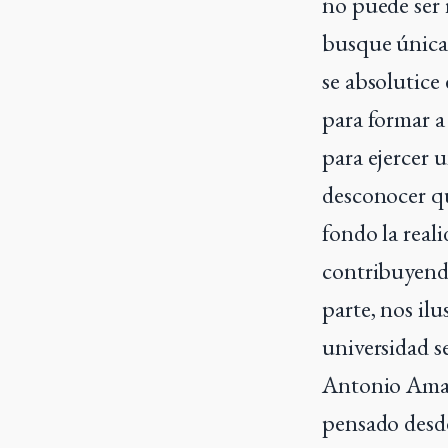
no puede ser 
busque única
se absolutice 
para formar a
para ejercer 
desconocer qu
fondo la real
contribuyendo
parte, nos ilu
universidad s
Antonio Amado
pensado desde