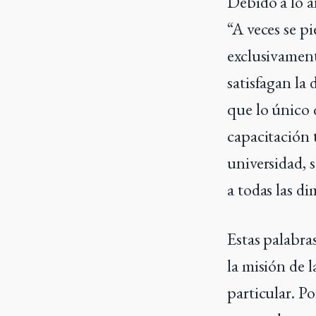
Debido a lo a
“A veces se p
exclusivament
satisfagan la
que lo único 
capacitación 
universidad, 
a todas las d
Estas palabra
la misión de l
particular. Po