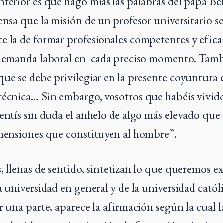
nterior es que hago mías las palabras del papa B
iensa que la misión de un profesor universitario s
e la de formar profesionales competentes y efic
 demanda laboral en cada preciso momento. Tamb
que se debe privilegiar en la presente coyuntura e
técnica… Sin embargo, vosotros que habéis vivid
sentís sin duda el anhelo de algo más elevado qu
imensiones que constituyen al hombre”.
s, llenas de sentido, sintetizan lo que queremos e
a universidad en general y de la universidad catól
r una parte, aparece la afirmación según la cual 