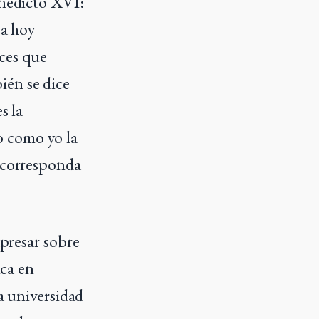
enedicto XVI:
ea hoy
aces que
ién se dice
s la
o como yo la
e corresponda
xpresar sobre
ica en
la universidad