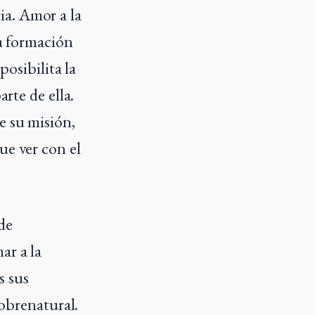
ia. Amor a la
la formación
posibilita la
rte de ella.
e su misión,
ue ver con el
de
ar a la
s sus
sobrenatural.