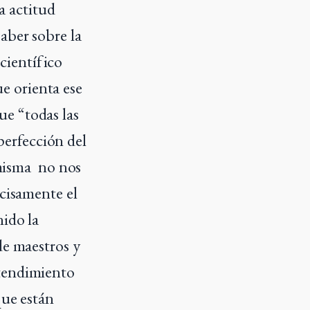
la actitud
aber sobre la
 científico
ue orienta ese
e “todas las
 perfección del
 misma no nos
ecisamente el
nido la
de maestros y
ntendimiento
que están