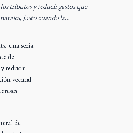
los tributos y reducir gastos que
s navales, justo cuando la…
nta
una seria
nte de
 y reducir
ción vecinal
tereses
neral de