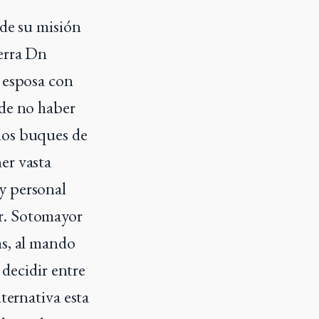
 de su misión
uerra Dn
u esposa con
 de no haber
los buques de
er vasta
y personal
r. Sotomayor
ms, al mando
 decidir entre
lternativa esta