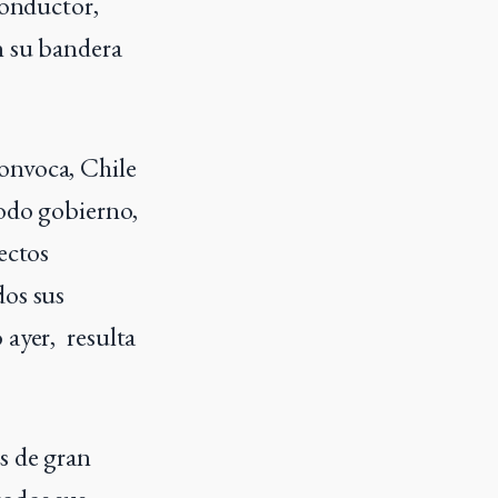
conductor,
n su bandera
onvoca, Chile
todo gobierno,
ectos
dos sus
 ayer,
resulta
s de gran