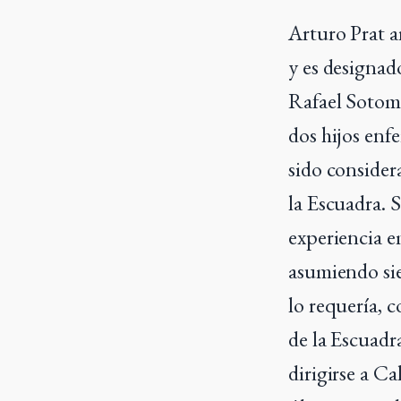
Arturo Prat a
y es designad
Rafael Sotoma
dos hijos enf
sido consider
la Escuadra. 
experiencia e
asumiendo si
lo requería, 
de la Escuadra
dirigirse a C