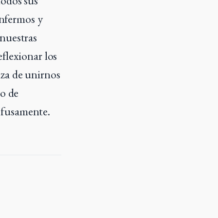
todos sus
enfermos y
 nuestras
eflexionar los
nza de unirnos
po de
ofusamente.