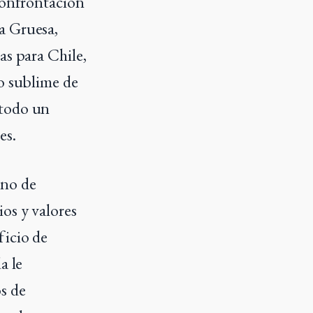
confrontación
a Gruesa,
as para Chile,
io sublime de
 todo un
es.
ino de
os y valores
ficio de
a le
s de