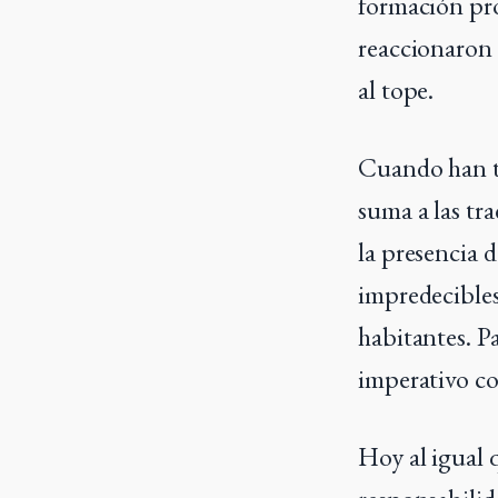
formación pro
reaccionaron 
al tope.
Cuando han tr
suma a las tr
la presencia 
impredecibles
habitantes. P
imperativo co
Hoy al igual 