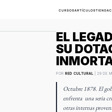
CURSOS
ARTÍCULOS
TIENDA
C
EL LEGAD
SU DOTA
INMORT
POR
RED CULTURAL
| 29 DE 
Octubre 1878. El gob
enfrenta una seria cr
otras internas proven