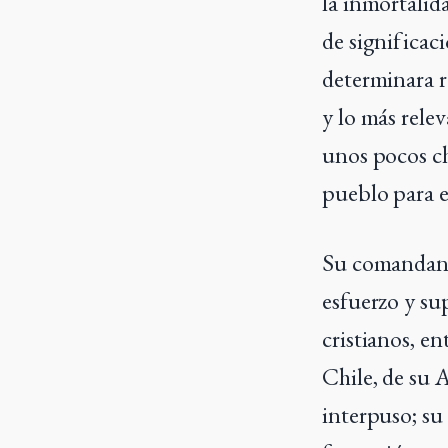
la inmortalid
de significac
determinara r
y lo más rele
unos pocos ch
pueblo para e
Su comandant
esfuerzo y su
cristianos, e
Chile, de su 
interpuso; su