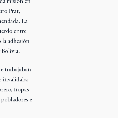
ada misión en
uro Prat,
omendada. La
cuerdo entre
o la adhesión
 Bolivia.
ue trabajaban
ue invalidaba
rero, tropas
s pobladores e