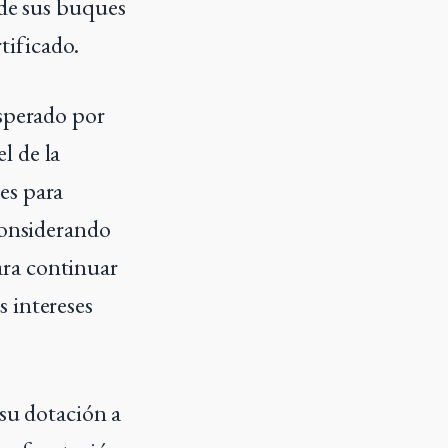
 de sus buques
tificado.
esperado por
l de la
es para
considerando
ara continuar
 intereses
 su dotación a