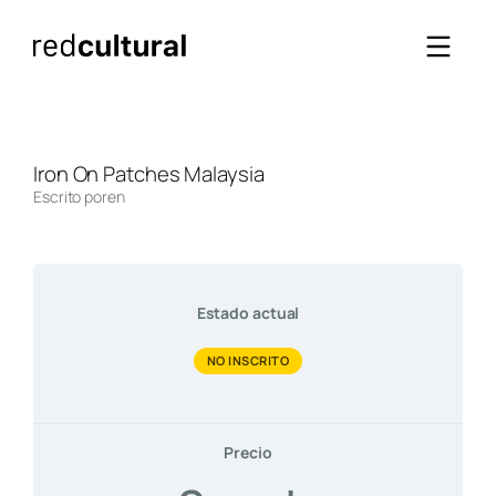
Saltar
al
contenido
Iron On Patches Malaysia
Escrito por
en
Estado actual
NO INSCRITO
Precio