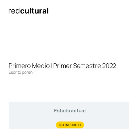
Saltar
al
contenido
Primero Medio | Primer Semestre 2022
Escrito por
en
Estado actual
NO INSCRITO