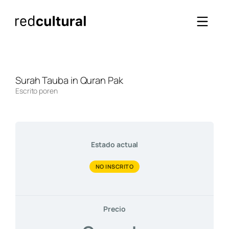
Saltar
al
contenido
Surah Tauba in Quran Pak
Escrito por
en
Estado actual
NO INSCRITO
Precio