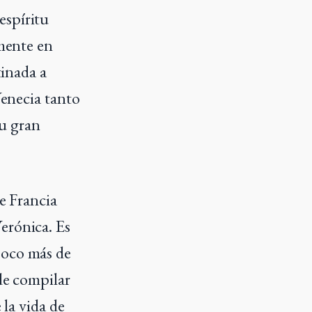
espíritu
amente en
tinada a
Venecia tanto
u gran
de Francia
erónica. Es
poco más de
 de compilar
 la vida de