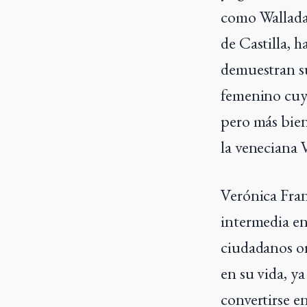
como Wallada
de Castilla, 
demuestran su
femenino cuyo
pero más bien 
la veneciana 
Verónica Fran
intermedia ent
ciudadanos or
en su vida, ya
convertirse e