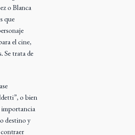
ez o Blanca
os que
personaje
ara el cine,
. Se trata de
ase
detti”, o bien
l importancia
mo destino y
 contraer