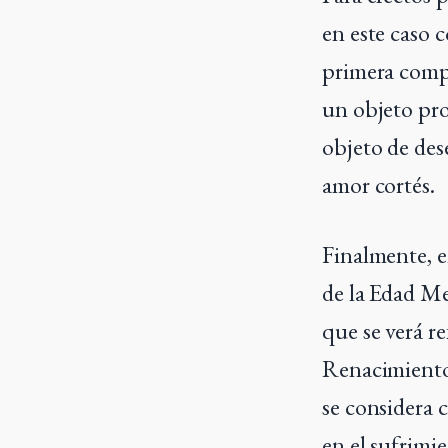
en este caso c
primera compr
un objeto pro
objeto de des
amor cortés.
Finalmente, e
de la Edad Me
que se verá re
Renacimiento 
se considera 
en el sufrimi