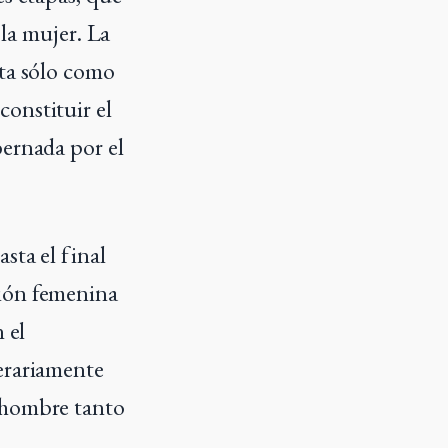
 la mujer. La
sta sólo como
onstituir el
bernada por el
sta el final
ción femenina
 el
terariamente
l hombre tanto