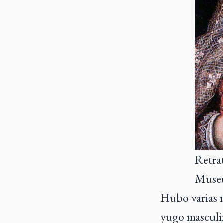
Retrat
Museu
Hubo varias m
yugo masculin