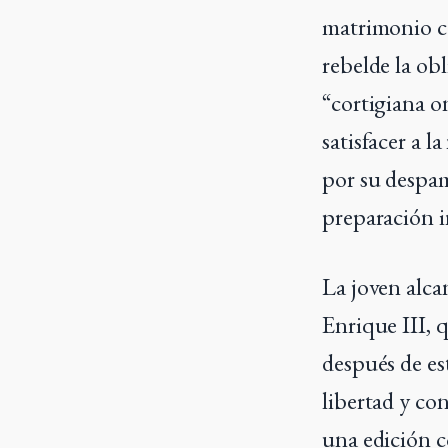
matrimonio co
rebelde la ob
“cortigiana on
satisfacer a 
por su despa
preparación i
La joven alcan
Enrique III, 
después de es
libertad y co
una edición co