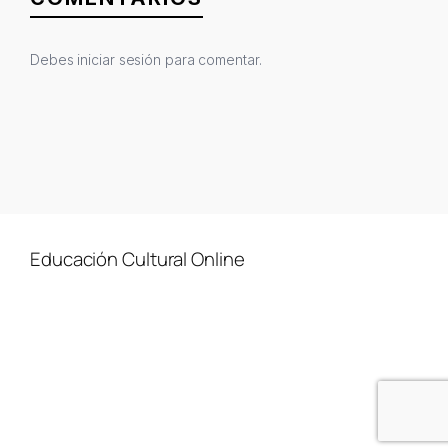
Debes
iniciar sesión
para comentar.
Educación Cultural Online
NOSOTROS
FACEBOOK
TIENDA
ARTÍCULOS
YOUTUBE
TÉRMINOS Y CONDICIONES
CURSOS
INSTAGRAM
CONTACTO
TWITTER