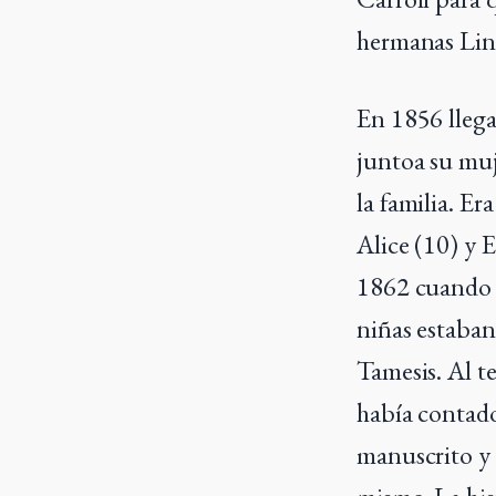
hermanas Lin
En 1856 lleg
juntoa su muj
la familia. E
Alice (10) y E
1862 cuando 
niñas estaban
Tamesis. Al te
había contad
manuscrito y 