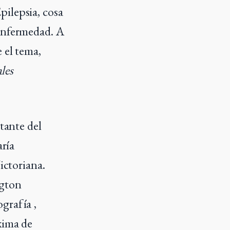
pilepsia, cosa
 enfermedad. A
 el tema,
ales
tante del
aría
ictoriana.
ngton
grafía ,
xima de