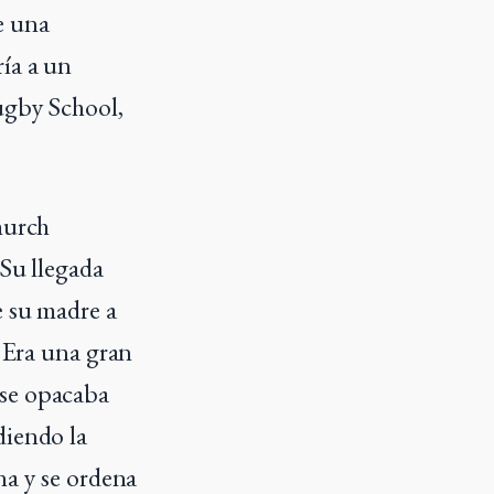
e una
ría a un
ugby School,
hurch
 Su llegada
e su madre a
. Era una gran
 se opacaba
diendo la
na y se ordena