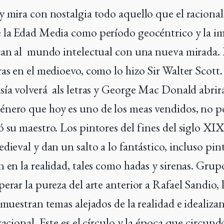
y mira con nostalgia todo aquello que el raciona
 la Edad Media como período geocéntrico y la i
van al mundo intelectual con una nueva mirada. L
ras en el medioevo, como lo hizo Sir Walter Scott
sía volverá als letras y George Mac Donald abri
nero que hoy es uno de los meas vendidos, no p
ó su maestro. Los pintores del fines del siglo XIX
dieval y dan un salto a lo fantástico, incluso pin
n en la realidad, tales como hadas y sirenas. Grup
erar la pureza del arte anterior a Rafael Sandio, 
 muestran temas alejados de la realidad e idealizan
racional. Este es el círculo y la época que circun