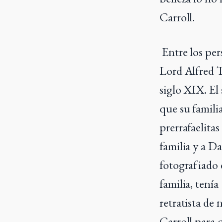
Carroll.
Entre los per
Lord Alfred T
siglo XIX. El
que su famili
prerrafaelitas
familia y a D
fotografiado 
familia, tenía
retratista de 
Carroll para q