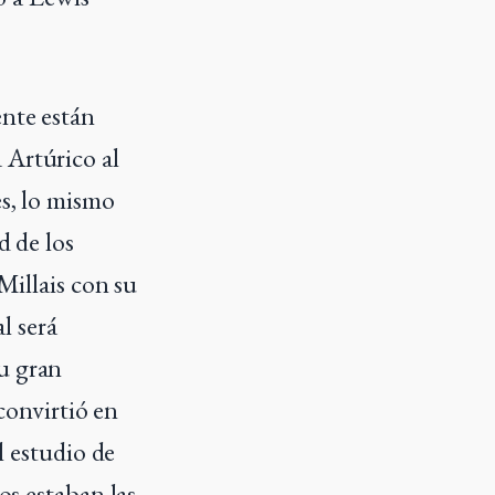
ente están
 Artúrico al
es, lo mismo
d de los
Millais con su
l será
u gran
 convirtió en
l estudio de
os estaban las