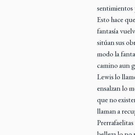
sentimientos 
Esto hace que
fantasía vuel
sitúan sus ob
modo la fanta
camino aun gé
Lewis lo llam
ensalzan lo me
que no existe
llaman a recup
Prerrafaelitas
belleza lo no 