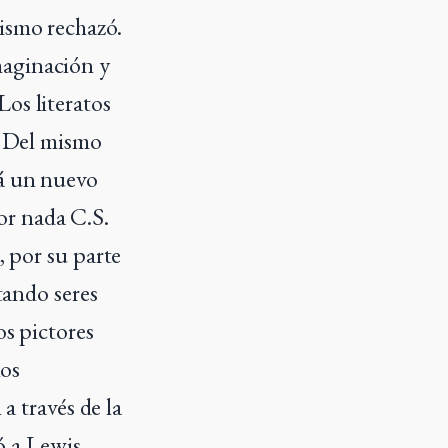
lismo rechazó.
maginación y
os literatos
. Del mismo
rá un nuevo
or nada C.S.
, por su parte
tando seres
os pictores
los
 a través de la
dó a Lewis