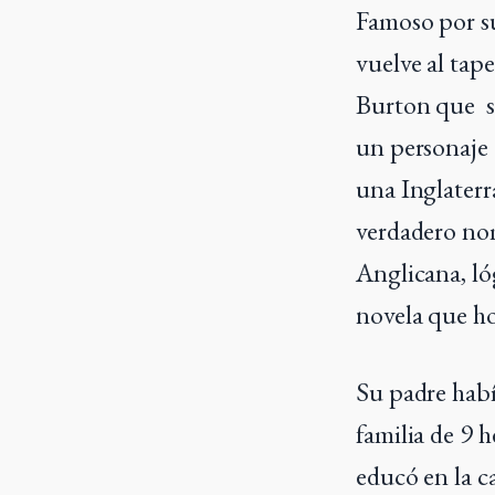
Famoso por su 
vuelve al tap
Burton que se
un personaje 
una Inglater
verdadero nom
Anglicana, ló
novela que ho
Su padre había
familia de 9 h
educó en la c