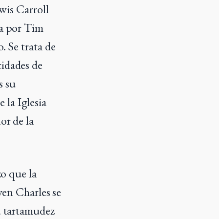
ewis Carroll
da por Tim
. Se trata de
cidades de
s su
 la Iglesia
or de la
zo que la
oven Charles se
su tartamudez