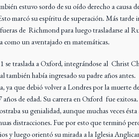
mbién estuvo sordo de su oído derecho a causa d
sto marcó su espíritu de superación. Más tarde i
 afueras de Richmond para luego trasladarse al R
ba como un aventajado en matemáticas.
1 se traslada a Oxford, integrándose al Christ C
ual también había ingresado su padre años antes.
a, ya que debió volver a Londres por la muerte d
47 años de edad. Su carrera en Oxford fue exitosa
straba su genialidad, aunque muchas veces ésta
nuas distracciones. Fue por esto que terminó per
ios y luego orientó su mirada a la Iglesia Anglica