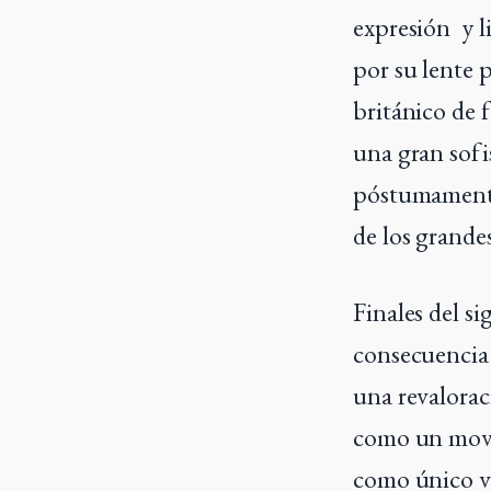
expresión y li
por su lente 
británico de 
una gran sofi
póstumamente
de los grande
Finales del s
consecuencia 
una revalorac
como un movim
como único va