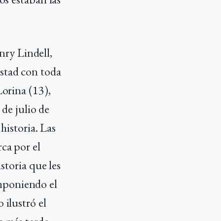
ry Lindell,
istad con toda
Lorina (13),
 de julio de
istoria. Las
ca por el
istoria que les
mponiendo el
o ilustró el