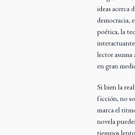
ideas acerca de
democracia, el
poética, la te
interactuante
lector asuma 
en gran medid
Si bien la re
ficción, no s
marca el ritmo
novela pueden
tiempos lento