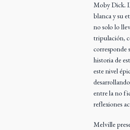
Moby Dick. La
blanca y su e
no solo lo lle
tripulación, 
corresponde s
historia de e
este nivel épi
desarrollando
entre la no fi
reflexiones ac
Melville pres