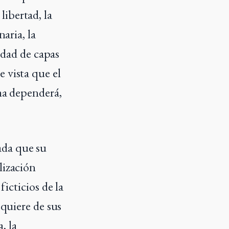
 libertad, la
aria, la
tidad de capas
 vista que el
sma dependerá,
ada que su
lización
ficticios de la
equiere de sus
, la