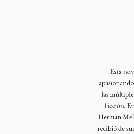
Esta nov
apasionando 
las múltiple
ficción. E
Herman Melvi
recibió de su