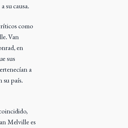
a su causa.
críticos como
lle. Van
onrad, en
ue sus
pertenecían a
 su país.
coincidido,
an Melville es