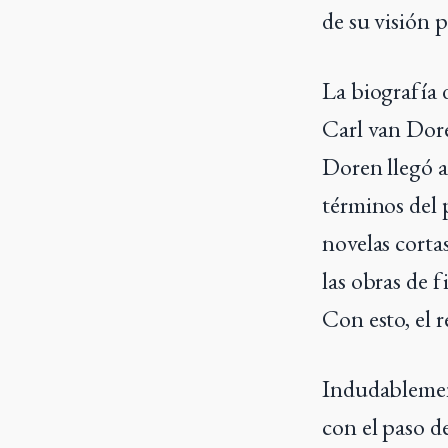
de su visión 
La biografía 
Carl van Dore
Doren llegó a
términos del p
novelas corta
las obras de f
Con esto, el 
Indudablement
con el paso d