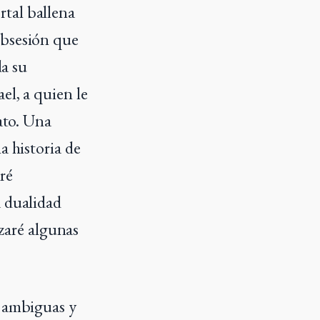
tal ballena
Obsesión que
da su
el, a quien le
ato. Una
a historia de
iré
a dualidad
izaré algunas
s ambiguas y