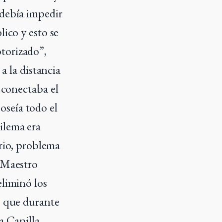
 debía impedir
lico y esto se
torizado”,
 a la distancia
 conectaba el
oseía todo el
ilema era
orio, problema
l Maestro
eliminó los
s que durante
a Capilla.