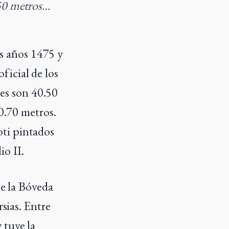
50 metros…
os años 1475 y
ficial de los
nes son 40.50
0.70 metros.
oti pintados
io II.
de la Bóveda
sias. Entre
 tuve la