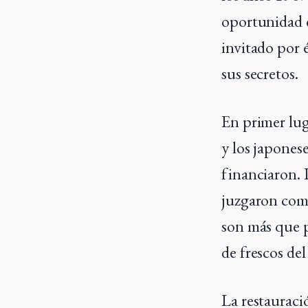
oportunidad d
invitado por é
sus secretos.
En primer lug
y los japonese
financiaron. 
juzgaron como
son más que p
de frescos de
La restauraci