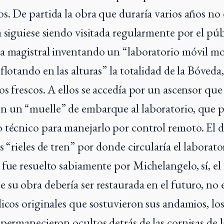
s. De partida la obra que duraría varios años no
 siguiese siendo visitada regularmente por el púb
a magistral inventando un “laboratorio móvil mo
flotando en las alturas” la totalidad de la Bóveda,
os frescos. A ellos se accedía por un ascensor que
 un “muelle” de embarque al laboratorio, que p
técnico para manejarlo por control remoto. El d
s “rieles de tren” por donde circularía el laborat
 fue resuelto sabiamente por Michelangelo, sí, e
 su obra debería ser restaurada en el futuro, no 
licos originales que sostuvieron sus andamios, lo
 permanecieron ocultos detrás de las cornisas de l