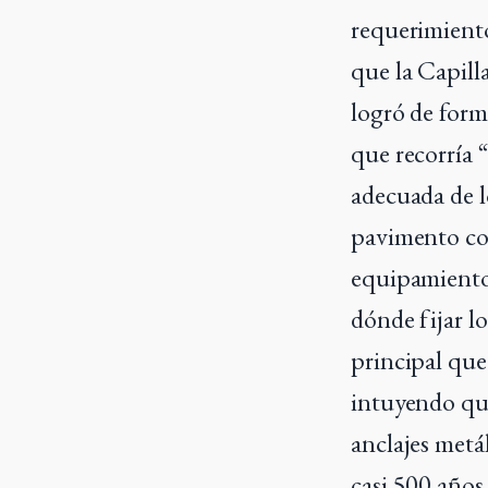
requerimiento
que la Capilla
logró de form
que recorría “
adecuada de l
pavimento con
equipamiento 
dónde fijar lo
principal que
intuyendo que
anclajes metá
casi 500 años