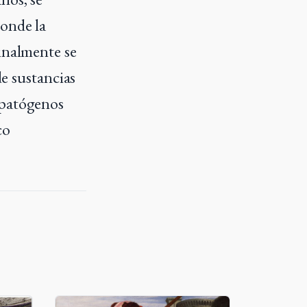
donde la
finalmente se
de sustancias
 patógenos
co