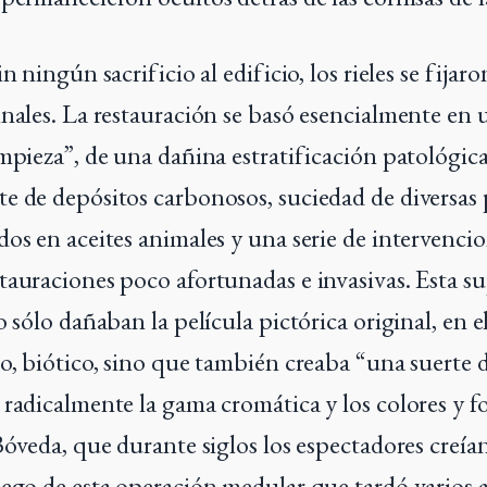
n ningún sacrificio al edificio, los rieles se fijaro
inales. La restauración se basó esencialmente en
impieza”, de una dañina estratificación patológic
e de depósitos carbonosos, suciedad de diversas 
dos en aceites animales y una serie de intervencio
tauraciones poco afortunadas e invasivas. Esta s
o sólo dañaban la película pictórica original, en e
co, biótico, sino que también creaba “una suerte 
 radicalmente la gama cromática y los colores y f
Bóveda, que durante siglos los espectadores creían
uego de esta operación medular que tardó varios a