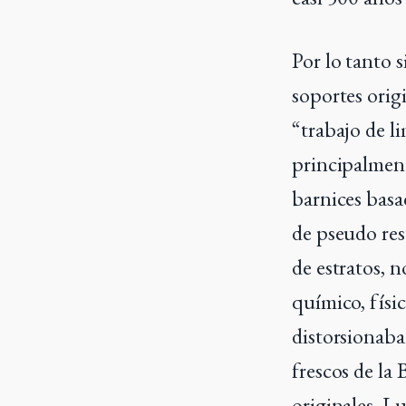
Por lo tanto si
soportes orig
“trabajo de l
principalment
barnices basa
de pseudo res
de estratos, n
químico, físi
distorsionaba
frescos de la 
originales. L