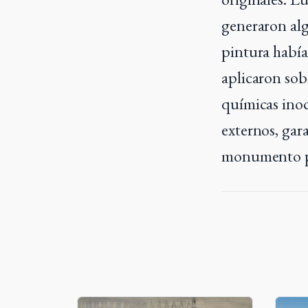
generaron alg
pintura había
aplicaron sobr
químicas inoc
externos, gar
monumento par