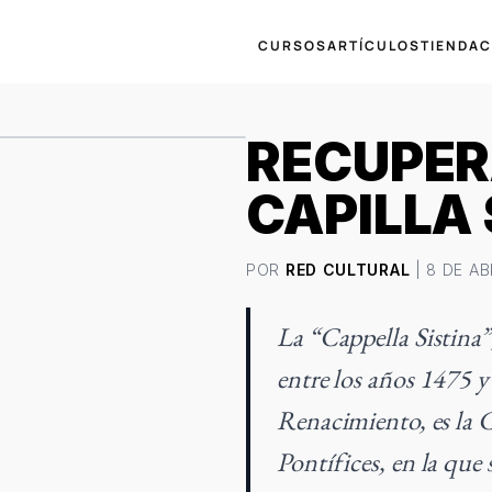
CURSOS
ARTÍCULOS
TIENDA
C
RECUPER
CAPILLA 
POR
RED CULTURAL
| 8 DE AB
La “Cappella Sistina”
entre los años 1475 y
Renacimiento, es la Ca
Pontífices, en la que 