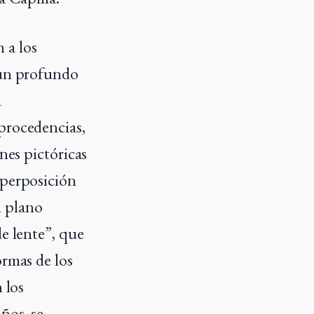
n a los
 un profundo
a
procedencias,
nes pictóricas
uperposición
l plano
de lente”, que
ormas de los
 los
ños, se