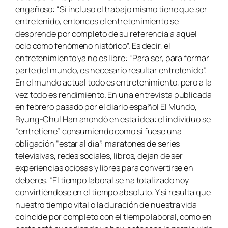
engañoso: “Sí incluso el trabajo mismo tiene que ser
entretenido, entonces el entretenimiento se
desprende por completo de su referencia a aquel
ocio como fenómeno histórico”. Es decir, el
entretenimiento ya no es libre: “Para ser, para formar
parte del mundo, es necesario resultar entretenido”.
En el mundo actual todo es entretenimiento, pero a la
vez todo es rendimiento. En una entrevista publicada
en febrero pasado por el diario español El Mundo,
Byung-Chul Han ahondó en esta idea: el individuo se
“entretiene” consumiendo como si fuese una
obligación “estar al día”: maratones de series
televisivas, redes sociales, libros, dejan de ser
experiencias ociosas y libres para convertirse en
deberes. “El tiempo laboral se ha totalizado hoy
convirtiéndose en el tiempo absoluto. Y si resulta que
nuestro tiempo vital o la duración de nuestra vida
coincide por completo con el tiempo laboral, como en