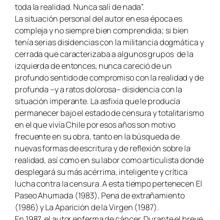
toda la realidad. Nunca salí de nada”.
La situación personal del autor en esa época es
compleja y no siempre bien comprendida; si bien
tenía serias disidencias con la militancia dogmática y
cerrada que caracterizaba a algunos grupos de la
izquierda de entonces, nunca careció de un
profundo sentido de compromiso con la realidad y de
profunda –y a ratos dolorosa– disidencia con la
situación imperante. La asfixia que le producía
permanecer bajo el estado de censura y totalitarismo
en el que vivía Chile por esos años son motivo
frecuente en su obra, tanto en la búsqueda de
nuevas formas de escritura y de reflexión sobre la
realidad, así como en su labor como articulista donde
desplegará su más acérrima, inteligente y crítica
lucha contra la censura. A esta tiempo pertenecen El
Paseo Ahumada (1983), Pena de extrañamiento
(1986) y La Aparición de la Virgen (1987).
En 1987, el autor enferma de cáncer. Durante el breve