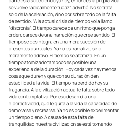
parte está sucediendo ya hoy, entonces la propia vida
se vuelve radicalmente fugaz”, advirtió. No se trata
solo de la aceleración, sino por sobre todo de la falta
de sentido: “A la actual crisis del tiempo yo la llamo
“discronía”. El tiempo carece de un ritmo que ponga
orden, carece de una narración que cree sentido. El
tiempo se desintegra en una mera sucesión de
presentes puntuales. Ya no es narrativo, sino
meramente aditivo. El tiempo se atomiza. En un
tiempo atomizado tampoco es posible una
experiencia de la duración. Hoy cada vez hay menos
cosas que duren y que con su duración den
estabilidad a la vida. El tiempo ha perdido hoy su
fragancia. A la civilización actual le falta sobre todo
vida contemplativa. Por eso desarrolla una
hiperactividad, que le quita a la vida la capacidad de
demorarse y recrearse. Ya no es posible experimentar
un tiempo pleno. A causa de esta falta de
tranquilidad nuestra civilización se está tornando