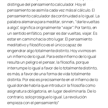
distingue del pensamiento calculador. Hoy el
pensamiento se asimila cada vez más al cálculo. El
pensamiento calculador da continuidad a lo igual. La
palabra alemana para meditar, sinnen, “darle vueltas
a algo”, significa originalmente “viajar”. Por tanto, en
un sentido enfático, pensar es dar vueltas, viajar. Es
estar en camino hacia otro lugar. El pensamiento
meditativo y filosófico es el único capaz de
engendrar algo totalmente distinto. Hoy vivimos en
un infierno de lo igual. Para este infierno de lo igual
resulta un peligro el pensar, la filosofía, porque
interrumpe lo igual a favor de lo totalmente distinto,
es más, a favor de una forma de vida totalmente
distinta. Por eso es precisamente en el infierno de lo
igual donde habría que introducir la filosofía como
asignatura obligatoria, en lugar de eliminarla. De lo
contrario, solo prosigue lo igual. La revolución
empieza con el pensamiento”