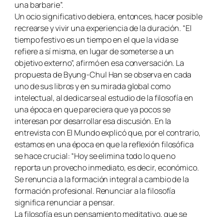
una barbarie”.
Un ocio significativo debiera, entonces, hacer posible
recrearse y vivir una experiencia de la duración. “El
tiempo festivo es un tiempo en el que la vida se
refiere a sí misma, en lugar de someterse a un
objetivo externo”, afirmó en esa conversación. La
propuesta de Byung-Chul Han se observa en cada
uno de sus libros y en su mirada global como
intelectual, al dedicarse al estudio de la filosofía en
una época en que pareciera que ya pocos se
interesan por desarrollar esa discusión. En la
entrevista con El Mundo explicó que, por el contrario,
estamos en una época en que la reflexión filosófica
se hace crucial: “Hoy se elimina todo lo que no
reporta un provecho inmediato, es decir, económico.
Se renuncia a la formación integral a cambio de la
formación profesional. Renunciar a la filosofía
significa renunciar a pensar.
La filosofía es un pensamiento meditativo, que se