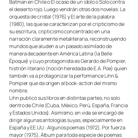
Batman en Chile o El ocaso de un ídolo o Solo contra
el desierto rojo. Luego vendrán otras dos novelas: La
orquesta de cristal (1976) y El arte de la palabra
(1980), las que se caracterizan por el cripticismo de
su escritura, cripticismo concentrado en una
narración claramente metaliteraria, reconstruyendo
mundos que aluden a un pasado asimilado de
manera decadente en América Latina (la Belle
Èpoque) y cuyo protagonista es Gerardo de Pompier,
histrión literario (noción heredada de E.A. Poe) quien
también va a protagonizar la performance Lihn &
Pompier que da origen al book-action del mismo
nombre.
Lihn publicó sus libros en distintas partes, no solo
dentro de Chile (Cuba, México, Perú, España, Francia
y Estados Unidos). Asimismo, en vida se encargó de
dirigir algunas antologías suyas, especialmente en
España y EE.UU.: Algunos poemas (1972), Por fuerza
mayor (1975), Álbum para toda especie de poemas