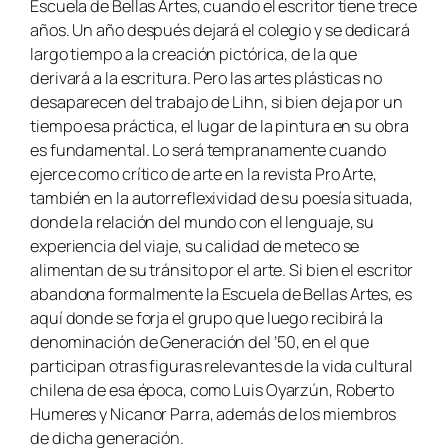
Escuela de Bellas Artes, cuando el escritor tiene trece
años. Un año después dejará el colegio y se dedicará
largo tiempo a la creación pictórica, de la que
derivará a la escritura. Pero las artes plásticas no
desaparecen del trabajo de Lihn, si bien deja por un
tiempo esa práctica, el lugar de la pintura en su obra
es fundamental. Lo será tempranamente cuando
ejerce como crítico de arte en la revista Pro Arte,
también en la autorreflexividad de su poesía situada,
donde la relación del mundo con el lenguaje, su
experiencia del viaje, su calidad de meteco se
alimentan de su tránsito por el arte. Si bien el escritor
abandona formalmente la Escuela de Bellas Artes, es
aquí donde se forja el grupo que luego recibirá la
denominación de Generación del ’50, en el que
participan otras figuras relevantes de la vida cultural
chilena de esa época, como Luis Oyarzún, Roberto
Humeres y Nicanor Parra, además de los miembros
de dicha generación.