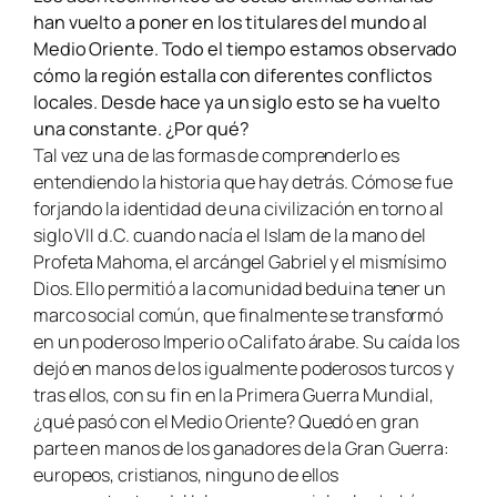
han vuelto a poner en los titulares del mundo al
Medio Oriente. Todo el tiempo estamos observado
cómo la región estalla con diferentes conflictos
locales. Desde hace ya un siglo esto se ha vuelto
una constante. ¿Por qué?
Tal vez una de las formas de comprenderlo es
entendiendo la historia que hay detrás. Cómo se fue
forjando la identidad de una civilización en torno al
siglo VII d.C. cuando nacía el Islam de la mano del
Profeta Mahoma, el arcángel Gabriel y el mismísimo
Dios. Ello permitió a la comunidad beduina tener un
marco social común, que finalmente se transformó
en un poderoso Imperio o Califato árabe. Su caída los
dejó en manos de los igualmente poderosos turcos y
tras ellos, con su fin en la Primera Guerra Mundial,
¿qué pasó con el Medio Oriente? Quedó en gran
parte en manos de los ganadores de la Gran Guerra:
europeos, cristianos, ninguno de ellos