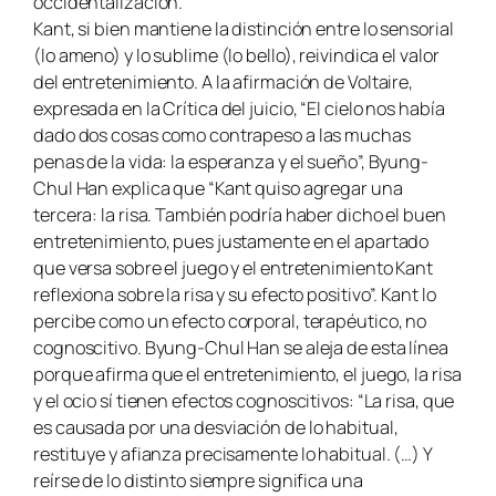
occidentalización.
Kant, si bien mantiene la distinción entre lo sensorial
(lo ameno) y lo sublime (lo bello), reivindica el valor
del entretenimiento. A la afirmación de Voltaire,
expresada en la Crítica del juicio, “El cielo nos había
dado dos cosas como contrapeso a las muchas
penas de la vida: la esperanza y el sueño”, Byung-
Chul Han explica que “Kant quiso agregar una
tercera: la risa. También podría haber dicho el buen
entretenimiento, pues justamente en el apartado
que versa sobre el juego y el entretenimiento Kant
reflexiona sobre la risa y su efecto positivo”. Kant lo
percibe como un efecto corporal, terapéutico, no
cognoscitivo. Byung-Chul Han se aleja de esta línea
porque afirma que el entretenimiento, el juego, la risa
y el ocio sí tienen efectos cognoscitivos: “La risa, que
es causada por una desviación de lo habitual,
restituye y afianza precisamente lo habitual. (…) Y
reírse de lo distinto siempre significa una