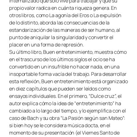
internalizado que solo vive para trabajar y que su
propio valor radica en cuánta riqueza genera. En
otros libros, como La agonía del Eros o La expulsión
de lo distinto, aborda las consecuencias de la
estandarización de las maneras de ser humano, al
punto de aniquilar la singularidad y convertir el
placer en una forma de represión.
Su último libro, Buen entretenimiento, muestra cómo
en el trascurso de los últimos siglos el ocio se ha
convertido en un insufrible no hacer nada, en una
insoportable forma vacía del trabajo. Para desarrollar
esta reflexión, Buen entretenimiento está organizado
en diez capítulos que pueden ser leídos como
ensayos individuales. En el primero, “Dulce cruz”, el
autor explica cómo la idea de “entretenimiento” ha
cambiado a lo largo del tiempo, y lo ejemplifica con el
caso de Bach y su obra “La Pasión según san Mateo”:
si bien hoy se le considera música docta, en el
momento de su presentación (el Viernes Santo de