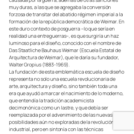
muy duras, a las que se agregaba la conversión
forzosa de transitar del abatido régimen imperial a la
formación de la república democrática de Weimar. En
este duro contexto de posguerra –lo que sería en
realidad una entreguerras–, es que surgiría un haz
luminoso para el diseño, conocido con el nombre de
Das Staatliche Bauhaus Weimar (Escuela Estatal de
Arquitectura de Weimar), que le daría su fundador,
Walter Gropius (1883-1969).
La fundación de esta emblemática escuela de diseño
representa no solo una escuela revolucionaria de
arte, arquitectura y diseño, sino también toda una
era que ayudó a marcar el nacimiento de lo moderno,
que entendía la tradición academicista
decimonónica como un lastre, y que debía ser
reemplazada por el advenimiento de las nuevas
posibilidades aún no exploradas de la revolución
industrial, pero en sintonía con las técnicas