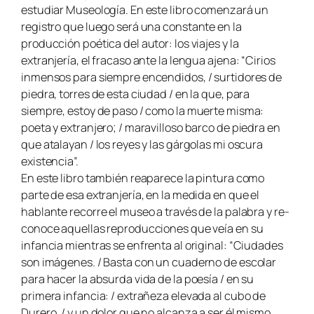
estudiar Museología. En este libro comenzará un
registro que luego será una constante en la
producción poética del autor: los viajes y la
extranjería, el fracaso ante la lengua ajena: “Cirios
inmensos para siempre encendidos, / surtidores de
piedra, torres de esta ciudad / en la que, para
siempre, estoy de paso / como la muerte misma:
poeta y extranjero; / maravilloso barco de piedra en
que atalayan / los reyes y las gárgolas mi oscura
existencia”.
En este libro también reaparece la pintura como
parte de esa extranjería, en la medida en que el
hablante recorre el museo a través de la palabra y re-
conoce aquellas reproducciones que veía en su
infancia mientras se enfrenta al original: “Ciudades
son imágenes. / Basta con un cuaderno de escolar
para hacer la absurda vida de la poesía / en su
primera infancia: / extrañeza elevada al cubo de
Durero, / y un dolor que no alcanza a ser él mismo,