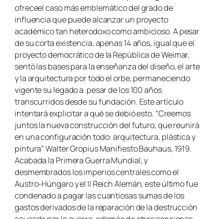
ofreceel caso más emblemático del grado de
influencia que puede alcanzar un proyecto
académico tan heterodoxo como ambicioso. A pesar
de su corta existencia, apenas 14 años, igual que el
proyecto democrático de la República de Weimar,
sentó las bases para la enseñanza del diseño, el arte
y la arquitectura por todo el orbe, permaneciendo
vigente su legado a pesar de los 100 años
transcurridos desde su fundación. Este artículo
intentará explicitar a qué se debió esto. “Creemos
juntos la nueva construcción del futuro, que reunirá
en una configuración todo: arquitectura, plástica y
pintura” Walter Gropius Manifiesto Bauhaus, 1919.
Acabada la Primera Guerra Mundial, y
desmembrados los imperios centrales como el
Austro-Húngaro y el II Reich Alemán, este último fue
condenado a pagar las cuantiosas sumas de los
gastos derivados de la reparación de la destrucción
causada por la guerra, además de otras sanciones