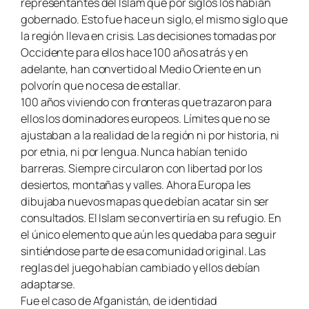
representantes del Islam que por siglos los habían
gobernado. Esto fue hace un siglo, el mismo siglo que
la región lleva en crisis. Las decisiones tomadas por
Occidente para ellos hace 100 años atrás y en
adelante, han convertido al Medio Oriente en un
polvorín que no cesa de estallar.
100 años viviendo con fronteras que trazaron para
ellos los dominadores europeos. Límites que no se
ajustaban a la realidad de la región ni por historia, ni
por etnia, ni por lengua. Nunca habían tenido
barreras. Siempre circularon con libertad por los
desiertos, montañas y valles. Ahora Europa les
dibujaba nuevos mapas que debían acatar sin ser
consultados. El Islam se convertiría en su refugio. En
el único elemento que aún les quedaba para seguir
sintiéndose parte de esa comunidad original. Las
reglas del juego habían cambiado y ellos debían
adaptarse.
Fue el caso de Afganistán, de identidad