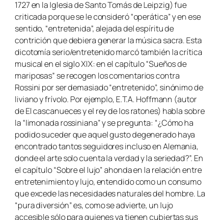
1727 en la Iglesia de Santo Tomás de Leipzig) fue
criticada porque se le consideró “operática” y en ese
sentido, “entretenida”, alejada del espíritu de
contrición que debiera generar la música sacra. Esta
dicotomía serio/entretenido marcó también la crítica
musical en el siglo XIX: en el capítulo “Sueños de
mariposas” se recogen los comentarios contra
Rossini por ser demasiado “entretenido”, sinónimo de
liviano y frívolo. Por ejemplo, E.T.A. Hoffmann (autor
de El cascanueces y el rey de los ratones) habla sobre
la “limonada rossiniana” y se pregunta: “¿Cómo ha
podido suceder que aquel gusto degenerado haya
encontrado tantos seguidores incluso en Alemania,
donde el arte solo cuenta la verdad y la seriedad?”. En
el capítulo “Sobre el lujo” ahonda en la relación entre
entretenimiento y lujo, entendido como un consumo
que excede las necesidades naturales del hombre. La
“pura diversión” es, como se advierte, un lujo
accesible sólo para quienes ya tienen cubiertas sus