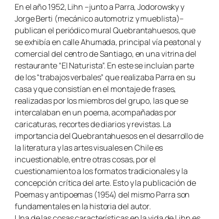
En el año 1952, Lihn –junto a Parra, Jodorowsky y
Jorge Berti (mecánico automotriz y mueblista)–
publican el periódico mural Quebrantahuesos, que
se exhibía en calle Ahumada, principal vía peatonal y
comercial del centro de Santiago, en una vitrina del
restaurante “El Naturista”. En este se incluían parte
de los “trabajos verbales” que realizaba Parra en su
casa y que consistían en el montaje de frases,
realizadas por los miembros del grupo, las que se
intercalaban en un poema, acompañadas por
caricaturas, recortes de diarios y revistas. La
importancia del Quebrantahuesos en el desarrollo de
la literatura y las artes visuales en Chile es
incuestionable, entre otras cosas, por el
cuestionamiento a los formatos tradicionales y la
concepción crítica del arte. Esto y la publicación de
Poemas y antipoemas (1954) del mismo Parra son
fundamentales en la historia del autor.
Una de las cosas características en la vida de Lihn es