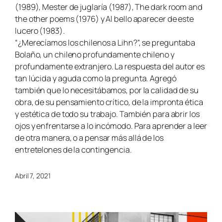
(1989), Mester de juglaría (1987), The dark room and
the other poems (1976) y Al bello aparecer de este
lucero (1983).
“¿Merecíamos los chilenos a Lihn?”, se preguntaba
Bolaño, un chileno profundamente chileno y
profundamente extranjero. La respuesta del autor es
tan lúcida y aguda como la pregunta. Agregó
también que lo necesitábamos, por la calidad de su
obra, de su pensamiento crítico, de la impronta ética
y estética de todo su trabajo. También para abrir los
ojos y enfrentarse a lo incómodo. Para aprender a leer
de otra manera, o a pensar más allá de los
entretelones de la contingencia.
Abril 7, 2021