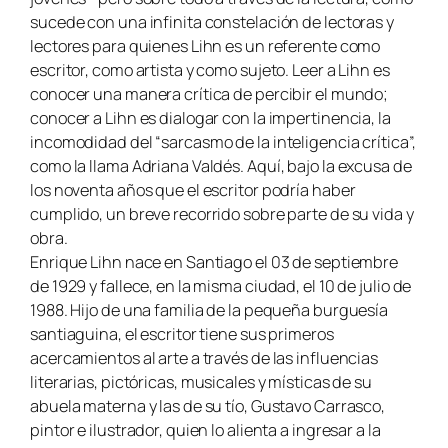
sucede con una infinita constelación de lectoras y
lectores para quienes Lihn es un referente como
escritor, como artista y como sujeto. Leer a Lihn es
conocer una manera crítica de percibir el mundo;
conocer a Lihn es dialogar con la impertinencia, la
incomodidad del “sarcasmo de la inteligencia crítica”,
como la llama Adriana Valdés. Aquí, bajo la excusa de
los noventa años que el escritor podría haber
cumplido, un breve recorrido sobre parte de su vida y
obra.
Enrique Lihn nace en Santiago el 03 de septiembre
de 1929 y fallece, en la misma ciudad, el 10 de julio de
1988. Hijo de una familia de la pequeña burguesía
santiaguina, el escritor tiene sus primeros
acercamientos al arte a través de las influencias
literarias, pictóricas, musicales y místicas de su
abuela materna y las de su tío, Gustavo Carrasco,
pintor e ilustrador, quien lo alienta a ingresar a la