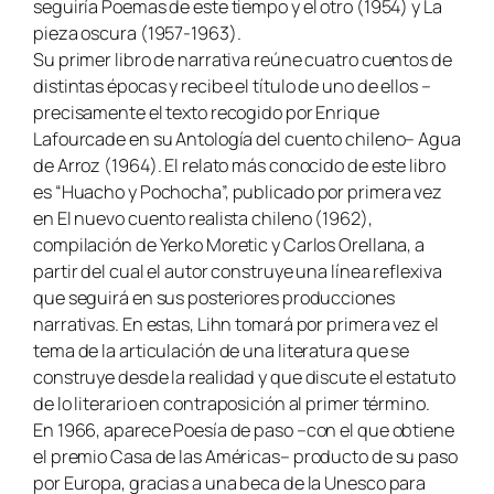
seguiría Poemas de este tiempo y el otro (1954) y La
pieza oscura (1957-1963).
Su primer libro de narrativa reúne cuatro cuentos de
distintas épocas y recibe el título de uno de ellos –
precisamente el texto recogido por Enrique
Lafourcade en su Antología del cuento chileno– Agua
de Arroz (1964). El relato más conocido de este libro
es “Huacho y Pochocha”, publicado por primera vez
en El nuevo cuento realista chileno (1962),
compilación de Yerko Moretic y Carlos Orellana, a
partir del cual el autor construye una línea reflexiva
que seguirá en sus posteriores producciones
narrativas. En estas, Lihn tomará por primera vez el
tema de la articulación de una literatura que se
construye desde la realidad y que discute el estatuto
de lo literario en contraposición al primer término.
En 1966, aparece Poesía de paso –con el que obtiene
el premio Casa de las Américas– producto de su paso
por Europa, gracias a una beca de la Unesco para