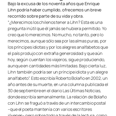
Bajo la excusa de los noventa años que Enrique
Lihn podría haber cumplido, ofrecemos un breve
recorrido sobre parte de su vida y obra.
“¿Merecimos los chilenos tener a Lihn? Esta es una
pregunta inútil que él jamás se hubiera permitido. Yo
creo que lo merecimos. No mucho, no tanto, pero lo
merecimos, aunque sólo sea por las almas puras, por
los príncipes idiotas y por los alegres analfabetos que
el país produjo con extraña generosidad y que aún
hoy, según cuentan los viajeros, sigue produciendo,
aunque en cantidades más limitadas. Bajo cierta luz,
Lihn también podría ser un príncipe idiota y un alegre
analfabeto”. Esto escribía Roberto Bolaño en 2002, un
año antes de su muerte, en una columna publicada el
30 de septiembre en el diario Las Últimas Noticias,
donde escribía semanalmente. La relación de Bolaño
con Lihn se fraguó a través de un intercambio postal
–que el poeta mantenía con varios escritores
jóvenes– pero sobre todo a través de la lectura, como