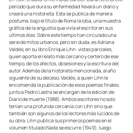
período que dura su enfermedad llevará un diario y
creará una historieta. Esta se publica de manera
póstuma, bajo el título de Roma la loba, una muestra
gráfica de la angustia que vivía el escritor en sus
últimos días. Sobre este tiempo han circulado una
serie de mitos urbanos, pero sin duda, es Adriana
Valdés, en su libro Enrique Lihn: vistas parciales,
quien aporta el relato más cercano y certero de ese
tiempo, de los afectos, obsesiones y la escritura del
autor. Además de la historieta mencionada, al año
siguiente de su deceso, Valdés, a quien Lihn le
encomienda la publicación de esos poemas finales,
junto a Pedro Lastra se encargan de la edición de
Diario de muerte (1988). Ambos escritores no solo
tenían una profunda cercanía con Lihn sino que
también son algunos de los lectores más lúcidos de
su obra. Lihn publica sus primeros poemas en el
volumen titulado Nada se escurre (1949), luego