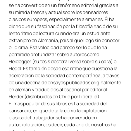
se ha convertido en un fenómeno editorial gracias a
su mirada fresca y actual sobre los pensadores
clásicos europeos, especialmente alemanes. Él ha
dicho que su fascinación por la filosofía nació de su
lento ritmo de lectura cuando era un estudiante
extranjero en Alemania, país al que llegó sin conocer
el idioma. Esa velocidad parece ser lo que le ha
permitido profundizar sobre autores como
Heidegger (su tesis doctoral versa sobre su obra) o
Hegel. Es también desde ese ritmo que cuestiona la
aceleración de la sociedad contemporánea, a través
de una decena de ensayos publicados originalmente
en alemán y traducidos al español por editorial
Herder (distribuidos en Chile por Liberalia).
El más popular de sus libros es La sociedad del
cansancio, en que detalla cómo la explotación
clásica del trabajador se ha convertido en
autoexplotación, es decir, cada uno de nosotros ha