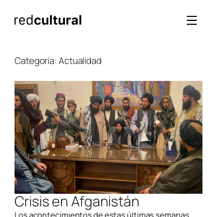
Saltar
al
contenido
Categoría:
Actualidad
Crisis en Afganistán
Los acontecimientos de estas últimas semanas