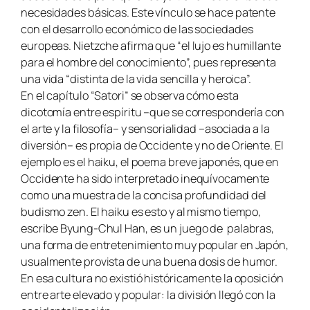
necesidades básicas. Este vínculo se hace patente
con el desarrollo económico de las sociedades
europeas. Nietzche afirma que “el lujo es humillante
para el hombre del conocimiento”, pues representa
una vida “distinta de la vida sencilla y heroica”.
En el capítulo “Satori” se observa cómo esta
dicotomía entre espíritu –que se correspondería con
el arte y la filosofía– y sensorialidad –asociada a la
diversión– es propia de Occidente y no de Oriente. El
ejemplo es el haiku, el poema breve japonés, que en
Occidente ha sido interpretado inequívocamente
como una muestra de la concisa profundidad del
budismo zen. El haiku es esto y al mismo tiempo,
escribe Byung-Chul Han, es un juego de palabras,
una forma de entretenimiento muy popular en Japón,
usualmente provista de una buena dosis de humor.
En esa cultura no existió históricamente la oposición
entre arte elevado y popular: la división llegó con la