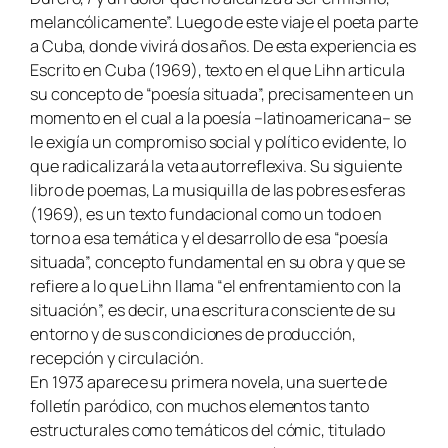
melancólicamente”. Luego de este viaje el poeta parte
a Cuba, donde vivirá dos años. De esta experiencia es
Escrito en Cuba (1969), texto en el que Lihn articula
su concepto de “poesía situada”, precisamente en un
momento en el cual a la poesía –latinoamericana– se
le exigía un compromiso social y político evidente, lo
que radicalizará la veta autorreflexiva. Su siguiente
libro de poemas, La musiquilla de las pobres esferas
(1969), es un texto fundacional como un todo en
torno a esa temática y el desarrollo de esa “poesía
situada”, concepto fundamental en su obra y que se
refiere a lo que Lihn llama “el enfrentamiento con la
situación”, es decir, una escritura consciente de su
entorno y de sus condiciones de producción,
recepción y circulación.
En 1973 aparece su primera novela, una suerte de
folletín paródico, con muchos elementos tanto
estructurales como temáticos del cómic, titulado