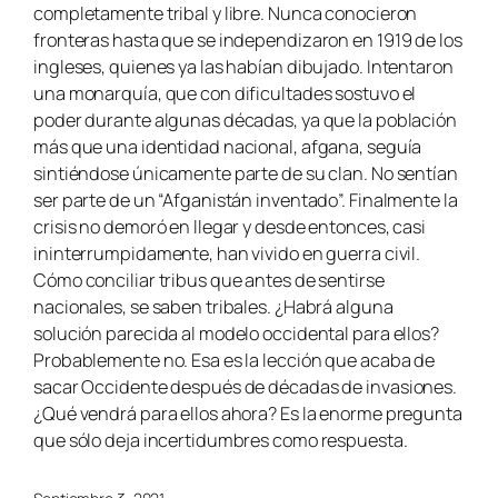
completamente tribal y libre. Nunca conocieron
fronteras hasta que se independizaron en 1919 de los
ingleses, quienes ya las habían dibujado. Intentaron
una monarquía, que con dificultades sostuvo el
poder durante algunas décadas, ya que la población
más que una identidad nacional, afgana, seguía
sintiéndose únicamente parte de su clan. No sentían
ser parte de un “Afganistán inventado”. Finalmente la
crisis no demoró en llegar y desde entonces, casi
ininterrumpidamente, han vivido en guerra civil.
Cómo conciliar tribus que antes de sentirse
nacionales, se saben tribales. ¿Habrá alguna
solución parecida al modelo occidental para ellos?
Probablemente no. Esa es la lección que acaba de
sacar Occidente después de décadas de invasiones.
¿Qué vendrá para ellos ahora? Es la enorme pregunta
que sólo deja incertidumbres como respuesta.