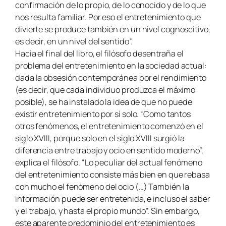
confirmación de lo propio, de lo conocido y de lo que
nos resulta familiar. Por eso el entretenimiento que
divierte se produce también en un nivel cognoscitivo,
es decir, en un nivel del sentido”.
Hacia el final del libro, el filósofo desentraña el
problema del entretenimiento en la sociedad actual:
dada la obsesión contemporánea por el rendimiento
(es decir, que cada individuo produzca el máximo
posible), se ha instalado la idea de que no puede
existir entretenimiento por sí solo. “Como tantos
otros fenómenos, el entretenimiento comenzó en el
siglo XVIII, porque solo en el siglo XVIII surgió la
diferencia entre trabajo y ocio en sentido moderno”,
explica el filósofo. “Lo peculiar del actual fenómeno
del entretenimiento consiste más bien en que rebasa
con mucho el fenómeno del ocio (…) También la
información puede ser entretenida, e incluso el saber
y el trabajo, y hasta el propio mundo”. Sin embargo,
este aparente predominio del entretenimiento es