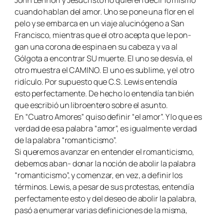
cuando hablan del amor. Uno se pone una flor en el
pelo y se embarca en un viaje alucinógeno a San
Francisco, mientras que el otro acepta que le pon-
gan una corona de espina en su cabeza y va al
Gólgota a encontrar SU muerte. El uno se desvía, el
otro muestra el CAMINO. El uno es sublime, y el otro
ridículo. Por supuesto que C.S. Lewis entendía
esto perfectamente. De hecho lo entendía tan bién
que escribió un libroentero sobre el asunto.
En
“Cuatro Amores”
quiso
definir
“el amor”. Y lo que es
verdad de esa palabra “amor”, es igualmente verdad
de la palabra “romanticismo”.
Si queremos avanzar en entender el romanticismo,
debemos aban- donar la noción de abolir la palabra
“romanticismo”, y comenzar, en vez, a definir los
términos. Lewis, a pesar de sus protestas, entendía
perfectamente esto y del deseo de abolir la palabra,
pasó a enumerar varias definiciones de la misma,