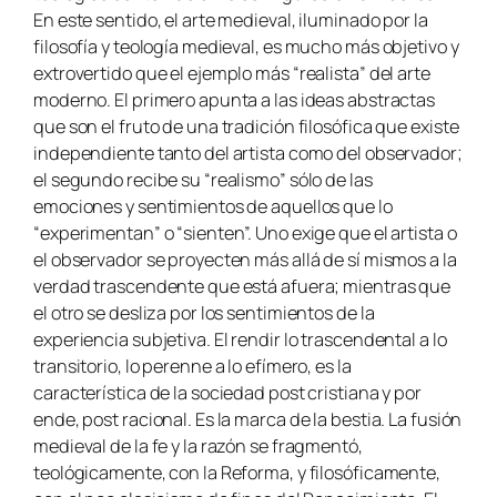
En este sentido, el arte medieval, iluminado por la
filosofía y teología medieval, es mucho más objetivo y
extrovertido que el ejemplo más “realista” del arte
moderno. El primero apunta a las ideas abstractas
que son el fruto de una tradición filosófica que existe
independiente tanto del artista como del observador;
el segundo recibe su “realismo” sólo de las
emociones y sentimientos de aquellos que lo
“experimentan” o “sienten”. Uno exige que el artista o
el observador se proyecten más allá de sí mismos a la
verdad trascendente que está afuera; mientras que
el otro se desliza por los sentimientos de la
experiencia subjetiva. El rendir lo trascendental a lo
transitorio, lo perenne a lo efímero, es la
característica de la sociedad post cristiana y por
ende, post racional. Es la marca de la bestia. La fusión
medieval de la fe y la razón se fragmentó,
teológicamente, con la Reforma, y filosóficamente,