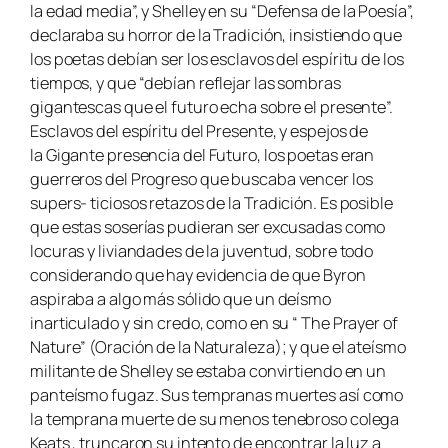
la edad media
”,
y Shelley en su “Defensa de la Poesía”,
declaraba su horror de la Tradición, insistiendo que
los poetas debían ser los esclavos del
espíritu de los
tiempos,
y que “debían reflejar las sombras
gigantescas que el futuro echa sobre el presente”.
Esclavos del espíritu del
Presente
, y espejos de
la
Gigante
presencia del
Futuro
, los poetas eran
guerreros del
Progreso
que buscaba vencer los
supers- ticiosos retazos de la
Tradición.
Es posible
que estas soserías pudieran ser excusadas como
locuras y liviandades de la juventud, sobre todo
considerando que hay evidencia de que Byron
aspiraba a algo más sólido que un deísmo
inarticulado y sin credo, como en su “ The Prayer of
Nature” (Oración de la Naturaleza); y que el ateísmo
militante de Shelley se estaba convirtiendo en un
panteísmo fugaz. Sus tempranas muertes así como
la temprana muerte de su menos tenebroso colega
Keats , truncaron su intento de encontrar la luz a