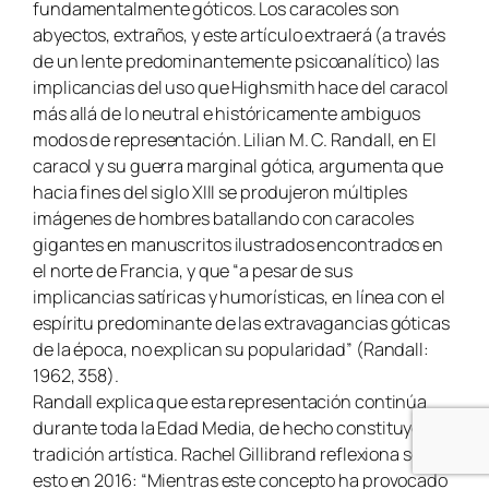
fundamentalmente góticos. Los caracoles son
abyectos, extraños, y este artículo extraerá (a través
de un lente predominantemente psicoanalítico) las
implicancias del uso que Highsmith hace del caracol
más allá de lo neutral e históricamente ambiguos
modos de representación. Lilian M. C. Randall, en El
caracol y su guerra marginal gótica, argumenta que
hacia fines del siglo XIII se produjeron múltiples
imágenes de hombres batallando con caracoles
gigantes en manuscritos ilustrados encontrados en
el norte de Francia, y que “a pesar de sus
implicancias satíricas y humorísticas, en línea con el
espíritu predominante de las extravagancias góticas
de la época, no explican su popularidad” (Randall:
1962, 358).
Randall explica que esta representación continúa
durante toda la Edad Media, de hecho constituye una
tradición artística. Rachel Gillibrand reflexiona sobre
esto en 2016: “Mientras este concepto ha provocado