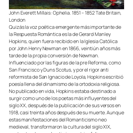
John Everett Millais: Ophelia. 1851 – 1852 Tate Britain,
London
Quizás la voz poética emergente más importante de
la Respuesta Romántica es la de Gerard Manley
Hopkins, quien fuera recibido en la Iglesia Católica
por John Henry Newman en 1866, veintiún años más
tarde de la propia conversión de Newman.
Influenciado por las figuras de la pre Reforma, como
San Francisco y Duns Scotus, y por el rigor anti
reformista de San Ignacio de Loyola, Hopkins escribió
poesía llena del dinamismo de la ortodoxia religiosa.
No publicado en vida, Hopkins estaba destinado a
surgir como uno de los poetas más influyentes del
siglo XX, después de la publicación de sus versos en
1918, casi treinta años después de su muerte. Aunque
estas manifestaciones del Romanticismo neo
medieval, transformaron la cultura del siglo XIX,