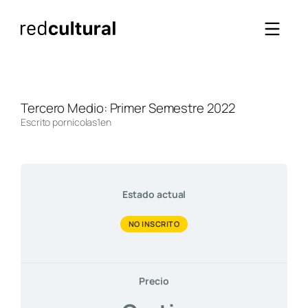
Saltar
al
contenido
Tercero Medio: Primer Semestre 2022
Escrito por
nicolas1
en
Estado actual
NO INSCRITO
Precio