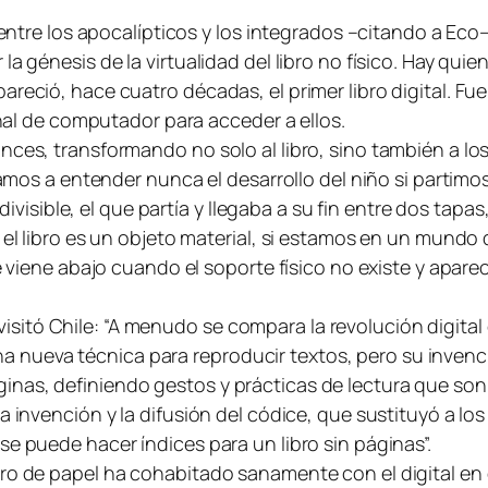
 entre los apocalípticos y los integrados –citando a Eco–
a génesis de la virtualidad del libro no físico. Hay quie
eció, hace cuatro décadas, el primer libro digital. Fue 
minal de computador para acceder a ellos.
ces, transformando no solo al libro, sino también a los
o vamos a entender nunca el desarrollo del niño si parti
indivisible, el que partía y llegaba a su fin entre dos tap
 el libro es un objeto material, si estamos en un mundo
se viene abajo cuando el soporte físico no existe y apare
tó Chile: “A menudo se compara la revolución digital co
ueva técnica para reproducir textos, pero su invenció
nas, definiendo gestos y prácticas de lectura que son 
 invención y la difusión del códice, que sustituyó a los 
se puede hacer índices para un libro sin páginas”.
bro de papel ha cohabitado sanamente con el digital en 