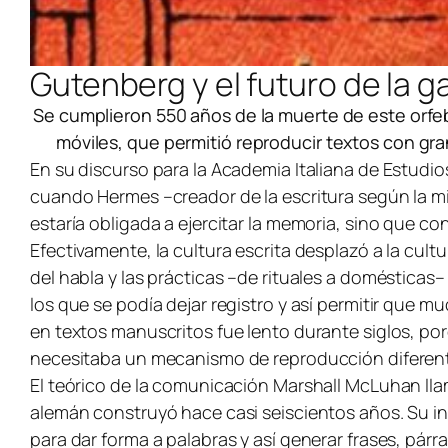
Gutenberg y el futuro de la g
Se cumplieron 550 años de la muerte de este orfeb
móviles, que permitió reproducir textos con gra
En su discurso para la Academia Italiana de Estudi
cuando Hermes –creador de la escritura según la mi
estaría obligada a ejercitar la memoria, sino que co
Efectivamente, la cultura escrita desplazó a la cult
del habla y las prácticas –de rituales a domésticas
los que se podía dejar registro y así permitir que 
en textos manuscritos fue lento durante siglos, por
necesitaba un mecanismo de reproducción diferen
El teórico de la comunicación Marshall McLuhan lla
alemán construyó hace casi seiscientos años. Su in
para dar forma a palabras y así generar frases, pár