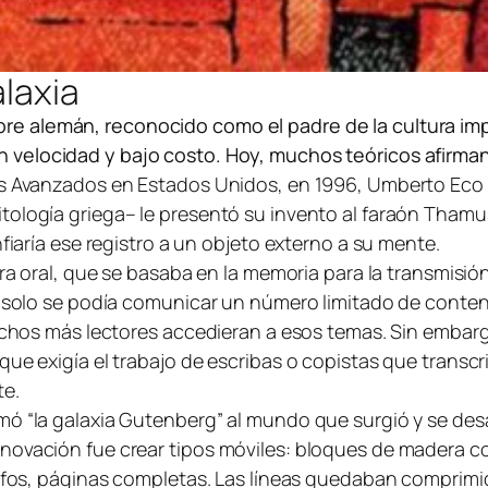
alaxia
re alemán, reconocido como el padre de la cultura impr
n velocidad y bajo costo. Hoy, muchos teóricos afirman
os Avanzados en Estados Unidos, en 1996, Umberto Eco r
tología griega– le presentó su invento al faraón Thamu
nfiaría ese registro a un objeto externo a su mente.
ura oral, que se basaba en la memoria para la transmisió
– solo se podía comunicar un número limitado de contenid
muchos más lectores accedieran a esos temas. Sin embarg
que exigía el trabajo de escribas o copistas que transc
te.
mó “la galaxia Gutenberg” al mundo que surgió y se desa
novación fue crear tipos móviles: bloques de madera co
rafos, páginas completas. Las líneas quedaban comprimid