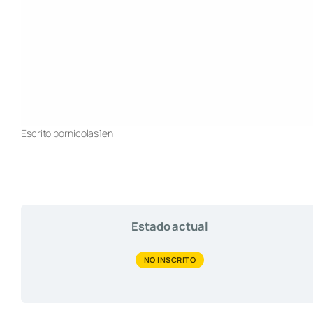
Escrito por
nicolas1
en
Estado actual
NO INSCRITO