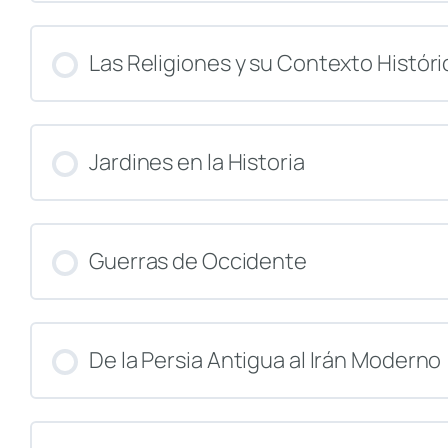
CURSO PROGRESO
Las Religiones y su Contexto Históri
CURSO PROGRESO
Jardines en la Historia
CURSO PROGRESO
Guerras de Occidente
CURSO PROGRESO
De la Persia Antigua al Irán Moderno