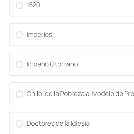
CURSO PROGRESO
1520
CURSO PROGRESO
Imperios
CURSO PROGRESO
Imperio Otomano
CURSO PROGRESO
Chile: de la Pobreza al Modelo de Pr
CURSO PROGRESO
Doctores de la Iglesia