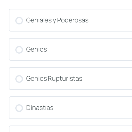
Geniales y Poderosas
CURSO PROGRESO
Genios
CURSO PROGRESO
Genios Rupturistas
CURSO PROGRESO
Dinastías