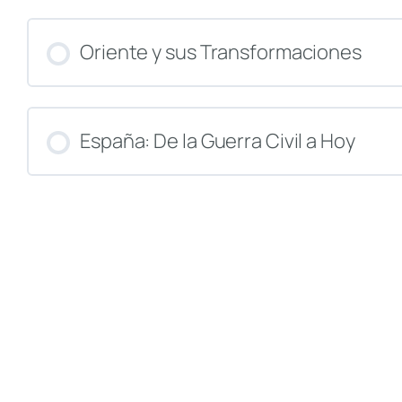
CURSO PROGRESO
Oriente y sus Transformaciones
CURSO PROGRESO
España: De la Guerra Civil a Hoy
CURSO PROGRESO