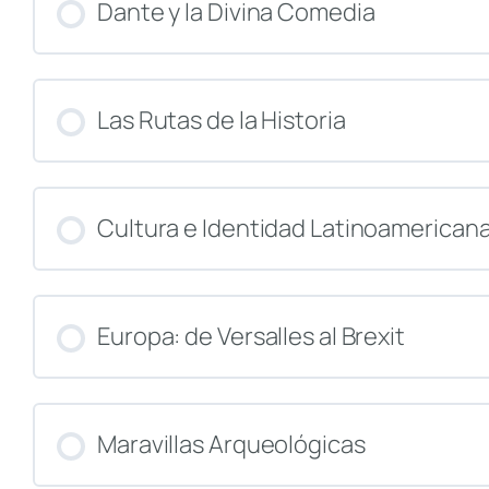
CURSO PROGRESO
Dante y la Divina Comedia
CURSO PROGRESO
Las Rutas de la Historia
CURSO PROGRESO
Cultura e Identidad Latinoamerican
CURSO PROGRESO
Europa: de Versalles al Brexit
CURSO PROGRESO
Maravillas Arqueológicas