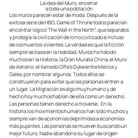
La idea del Muro, encerrar
a toda una población
Los muros parecen estar de moda. Después de la
exitosa serie de HBO, Game of Throne todos parecían
encontrar lógico ‘The Wall in the North”, que separaba
y protegía la civilización de lo no civilizado e incluso
de los muertos vivientes. La verdad es que la ficción
siempre se basa en la realidad. Muros ha habido
muchos en la Historia, la Gran Muralla China, el Muro
de Adriano, el llamado Offa’s Dyke entre Mercia y
Gales, por nombrar algunos. Todos ellos se
construyeron para evitar que las personas entren a
un lugar. La Migración es algo muy humano y de
hecho hoy muchos hablan de ella como un derecho.
Las personas tienen derecho a moverse. En la
historia los movimientos humanos han sido muchos y
siempre van de economías deprimidas a economías
más pujantes. Las personas se mueven buscando un
mejor futuro. Nadie abandona su lugar de origen