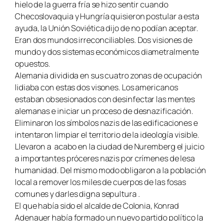
hielo de la guerra fría se hizo sentir cuando
Checoslovaquia y Hungría quisieron postular a esta
ayuda, la Unión Soviética dijo de no podían aceptar.
Eran dos mundos irreconciliables. Dos visiones de
mundo y dos sistemas económicos diametralmente
opuestos.
Alemania dividida en sus cuatro zonas de ocupación
lidiaba con estas dos visones. Los americanos
estaban obsesionados con desinfectar las mentes
alemanas e iniciar un proceso de desnazificación.
Eliminaron los símbolos nazis de las edificaciones e
intentaron limpiar el territorio de la ideología visible.
Llevaron a acabo en la ciudad de Nuremberg el juicio
a importantes próceres nazis por crímenes de lesa
humanidad. Del mismo modo obligaron a la población
local a remover los miles de cuerpos de las fosas
comunes y darles digna sepultura .
El que había sido el alcalde de Colonia, Konrad
Adenauer había formado un nuevo partido político la