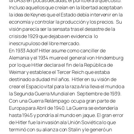
la URSS en pocas décadas, el punto era a qué costo.
Incluso aquellos que creían en la libertad aceptaban
la idea de Keynes que el Estado debía intervenir en la
economía y controlar la producción y los precios. Su
visión parecía ser la sensata tras el desastre de la
crisis de 1929 que dejaba en evidencia lo
inescrupuloso del libre mercado.
En 1933 Adolf Hitler asume como canciller de
Alemania y el 1934 muere el general von Hindemburg
por lo que Hitler declara el fin de la República de
Weimar y establece el Tercer Reich que estaba
destinado a dudad mil años. Hitler en su visión de
crear el Espacio vital para la raza Aria lleva el mundo a
la Segunda Guerra Mundial en Septiembre de 1939.
Con una Guerra Relámpago ocupa gran parte de
Europa para Abril de 1940. La Guerra se extendería
hasta 1945 y pondría al mundo en jaque. El gran error
de Hitler fue la invasión ala Unión Soviética lo que
terminó con su alianza con Stalin y le generó un