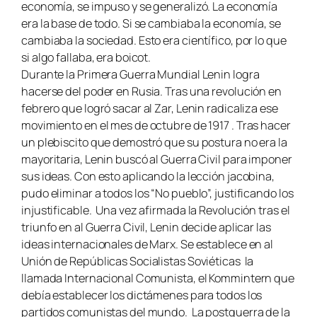
economía, se impuso y se generalizó. La economía
era la base de todo. Si se cambiaba la economía, se
cambiaba la sociedad. Esto era científico, por lo que
si algo fallaba, era boicot.
Durante la Primera Guerra Mundial Lenin logra
hacerse del poder en Rusia. Tras una revolución en
febrero que logró sacar al Zar, Lenin radicaliza ese
movimiento en el mes de octubre de 1917 . Tras hacer
un plebiscito que demostró que su postura no era la
mayoritaria, Lenin buscó al Guerra Civil para imponer
sus ideas. Con esto aplicando la lección jacobina,
pudo eliminar a todos los “No pueblo”, justificando los
injustificable. Una vez afirmada la Revolución tras el
triunfo en al Guerra Civil, Lenin decide aplicar las
ideas internacionales de Marx. Se establece en al
Unión de Repúblicas Socialistas Soviéticas la
llamada Internacional Comunista, el Kommintern que
debía establecer los dictámenes para todos los
partidos comunistas del mundo. La postguerra de la