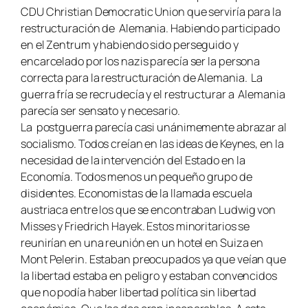
CDU Christian Democratic Union que serviría para la
restructuración de Alemania. Habiendo participado
en el Zentrum y habiendo sido perseguido y
encarcelado por los nazis parecía ser la persona
correcta para la restructuración de Alemania. La
guerra fría se recrudecía y el restructurar a Alemania
parecía ser sensato y necesario.
La postguerra parecía casi unánimemente abrazar al
socialismo. Todos creían en las ideas de Keynes, en la
necesidad de la intervención del Estado en la
Economía. Todos menos un pequeño grupo de
disidentes. Economistas de la llamada escuela
austriaca entre los que se encontraban Ludwig von
Misses y Friedrich Hayek. Estos minoritarios se
reunirían en una reunión en un hotel en Suiza en
Mont Pelerin. Estaban preocupados ya que veían que
la libertad estaba en peligro y estaban convencidos
que no podía haber libertad política sin libertad