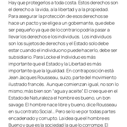
Hay que protegerlos a toda costa. Estos derechos son
el derecho a la vida, a la libertad y a la propiedad.
Para asegurar la protección de esos derechos se
hace un pacto y se elige a un gobernante, que debe
ser pequeño ya que de lo contrario podría pasar a
llevar los derechos e los individuos. Los individuos
son los sujetos de derechos y el Estado solo debe
estar cuando el individuo no puede hacerlo, debe ser
subsidiario. Para Locke el Individuo es más
importante que el Estado y la Libertad es más
importante que la Igualdad. En contraposición está
Jean Jacques Rousseau, suizo, parte del movimiento
ilustrado francés. Aunque comienzan igual, no son lo
mismo; más bien son “agua y aceite”. El cree que en el
Estado de Naturaleza el hombre es bueno, un
bon
savage
. El hombre nace libre y bueno, dice Rousseau
en su contrato Social… Pero se lo ve por todas partes
encadenado y corrupto. La idea que el hombre es
Bueno y que es la sociedad la que lo corrompe. El