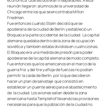
económica. Que las dos eran inseparables. A esta
reunión llegaron alumnos de la universidad de
Chicago entre los que se encontraba Milton
Friedman.
Fue entonces cuando Stalin decidió que se
apoderaría de la ciudad de Berlín y estableció un
Bloqueo a la parte occidental de la ciudad. La capital
alemana quedaba dentro de la zona de ocupación
soviética y también estaba dividida en cuatro zonas.
El Bloqueo era una medida de presión para poder
apoderarse de la capital alemana de modo completo.
Fue entonces que los americanos en el marco de la
guerra fría y del tire y afloje de fuerzas no podían
permitir la caída de Berlín, por lo que decidieron
hacer un plan de salvataje que consistió en
establecer un puente aéreo para el abastecimiento
de la ciudad. Los aviones salían desde la zona
americana hasta Templehof llevando las provisiones
necesarias para que la población de la ciudad no