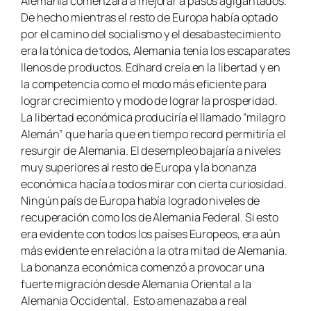
Alemania comenzará a mejorar a pasos agigantados.
De hecho mientras el resto de Europa había optado
por el camino del social
ismo y el desabastecimiento
era la tónica de todos, Alemania tenía los escaparates
llenos de productos. Edhard creía en la libertad y en
la competencia como el modo más eficiente para
lograr crecimiento y modo de lograr la prosperidad.
La libertad económica produciría el llamado “milagro
Alemán” que haría que en tiempo record permitiría el
resurgir de Alemania. El desempleo bajaría a niveles
muy superiores al resto de Europa y la bonanza
económica hacía a todos mirar con cierta curiosidad.
Ningún país de Europa había logrado niveles de
recuperación como los de Alemania Federal. Si esto
era evidente con todos los países Europeos, era aún
más evidente en relación a la otra mitad de Alemania.
La bonanza económica comenzó a provocar una
fuerte migración desde Alemania Oriental a la
Alemania Occidental. Esto amenazaba a real