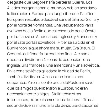
desgaste que luego le haría perder la Guerra. Los
Aliados reorganizaban el mundo y habían acordado
la liberación e Europa para luego liberar el Pacífico.
Europa es rescatado desde el sur de Italia por Sicilia y
por el norte de Normandía. Una vez Liberado Paris
avanzan hacia Berlín que es rescatado por el Oeste
por la alianza de Americanos, Ingleses y Franceses y
por el Este por las soviéticos. Hitler se suicida en el
Bunker con la que ahora era su mujer, Eva Braun. El
General Jodl firmaría la rendición final. Alemania
quedaba dividida en 4 zonas de ocupación, una
inglesa, una francesa, una americana y una soviética.
En la zona soviética quedaba la ciudad de Berlín,
también dividida en 4 zonas con los mismos
ocupantes. Ya en la conferencia de Postdam se ve
que los amigos que liberaron a Europa, no eran
necesariamente amigos. Stalin tenía otras
intenciones, no precisamente las de liberar. Tras la
segunda Guerra mundial la ola de izquierdización se