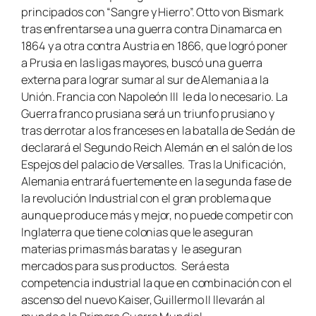
principados con “Sangre y Hierro”. Otto von Bismark
tras enfrentarse a una guerra contra Dinamarca en
1864 y a otra contra Austria en 1866, que logró poner
a Prusia en las ligas mayores, buscó una guerra
externa para lograr sumar al sur de Alemania a la
Unión. Francia con Napoleón III le da lo necesario. La
Guerra franco prusiana será un triunfo prusiano y
tras derrotar a los franceses en la batalla de Sedán de
declarará el Segundo Reich Alemán en el salón de los
Espejos del palacio de Versalles. Tras la Unificación,
Alemania entrará fuertemente en la segunda fase de
la revolución Industrial con el gran problema que
aunque produce más y mejor, no puede competir con
Inglaterra que tiene colonias que le aseguran
materias primas más baratas y le aseguran
mercados para sus productos. Será esta
competencia industrial la que en combinación con el
ascenso del nuevo Kaiser, Guillermo II llevarán al