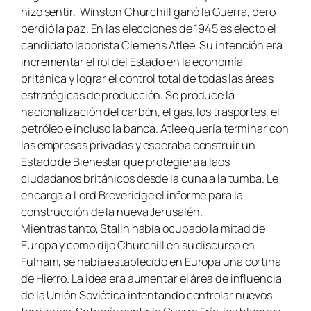
hizo sentir. Winston Churchill ganó la Guerra, pero
perdió la paz. En las elecciones de 1945 es electo el
candidato laborista Clemens Atlee. Su intención era
incrementar el rol del Estado en la economía
británica y lograr el control total de todas las áreas
estratégicas de producción. Se produce la
nacionalización del carbón, el gas, los trasportes, el
petróleo e incluso la banca. Atlee quería terminar con
las empresas privadas y esperaba construir un
Estado de Bienestar que protegiera a laos
ciudadanos británicos desde la cuna a la tumba. Le
encarga a Lord Breveridge el informe para la
construcción de la nueva Jerusalén.
Mientras tanto, Stalin había ocupado la mitad de
Europa y como dijo Churchill en su discurso en
Fulham, se había establecido en Europa una cortina
de Hierro. La idea era aumentar el área de influencia
de la Unión Soviética intentando controlar nuevos