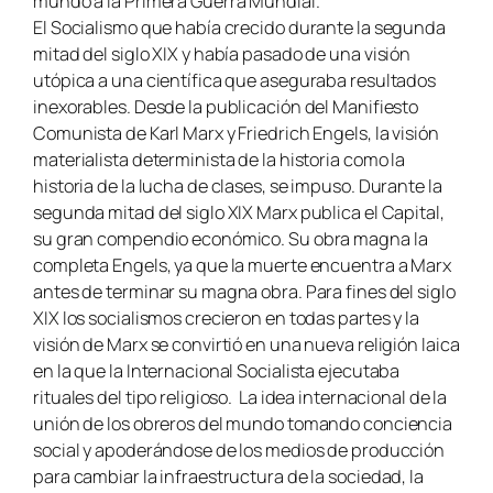
mundo a la Primera Guerra Mundial.
El Socialismo que había crecido durante la segunda
mitad del siglo XIX y había pasado de una visión
utópica a una científica que aseguraba resultados
inexorables. Desde la publicación del Manifiesto
Comunista de Karl Marx y Friedrich Engels, la visión
materialista determinista de la historia como la
historia de la lucha de clases, se impuso. Durante la
segunda mitad del siglo XIX Marx publica el Capital,
su gran compendio económico. Su obra magna la
completa Engels, ya que la muerte encuentra a Marx
antes de terminar su magna obra. Para fines del siglo
XIX los socialismos crecieron en todas partes y la
visión de Marx se convirtió en una nueva religión laica
en la que la Internacional Socialista ejecutaba
rituales del tipo religioso. La idea internacional de la
unión de los obreros del mundo tomando conciencia
social y apoderándose de los medios de producción
para cambiar la infraestructura de la sociedad, la