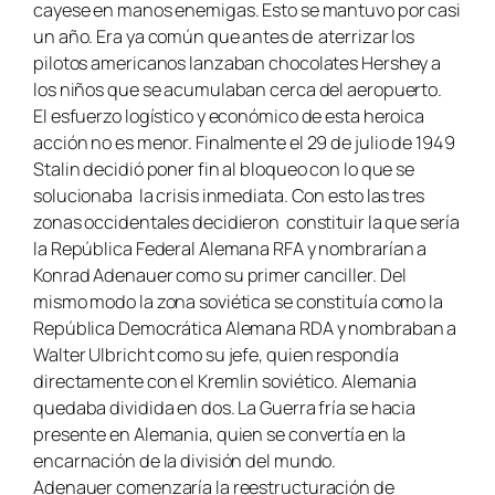
cayese en manos enemigas. Esto se mantuvo por casi
un año. Era ya común que antes de aterrizar los
pilotos americanos lanzaban chocolates Hershey a
los niños que se acumulaban cerca del aeropuerto.
El esfuerzo logístico y económico de esta heroica
acción no es menor. Finalmente el 29 de julio de 1949
Stalin decidió poner fin al bloqueo con lo que se
solucionaba la crisis inmediata. Con esto las tres
zonas occidentales decidieron constituir la que sería
la República Federal Alemana RFA y nombrarían a
Konrad Adenauer como su primer canciller. Del
mismo modo la zona soviética se constituía como la
República Democrática Alemana RDA y nombraban a
Walter Ulbricht como su jefe, quien respondía
directamente con el Kremlin soviético. Alemania
quedaba dividida en dos. La Guerra fría se hacia
presente en Alemania, quien se convertía en la
encarnación de la división del mundo.
Adenauer comenzaría la reestructuración de