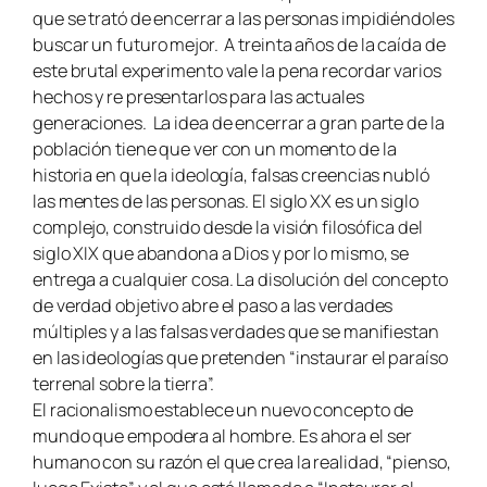
que se trató de encerrar a las personas impidiéndoles
buscar un futuro mejor. A treinta años de la caída de
este brutal experimento vale la pena recordar varios
hechos y re presentarlos para las actuales
generaciones. La idea de encerrar a gran parte de la
población tiene que ver con un momento de la
historia en que la ideología, falsas creencias nubló
las mentes de las personas. El siglo XX es un siglo
complejo, construido desde la visión filosófica del
siglo XIX que abandona a Dios y por lo mismo, se
entrega a cualquier cosa. La disolución del concepto
de verdad objetivo abre el paso a las verdades
múltiples y a las falsas verdades que se manifiestan
en las ideologías que pretenden “instaurar el paraíso
terrenal sobre la tierra”.
El racionalismo establece un nuevo concepto de
mundo que empodera al hombre. Es ahora el ser
humano con su razón el que crea la realidad, “pienso,