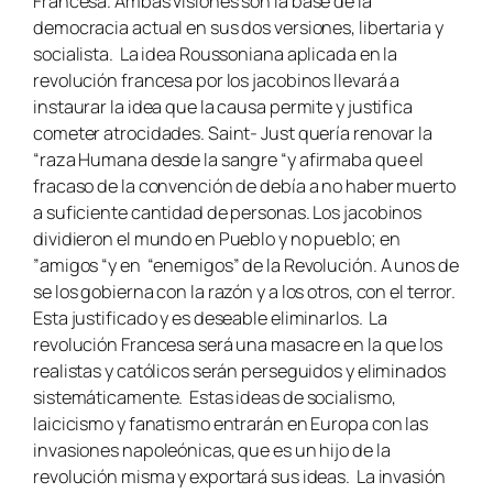
Francesa. Ambas visiones son la base de la
democracia actual en sus dos versiones, libertaria y
socialista. La idea Roussoniana aplicada en la
revolución francesa por los jacobinos llevará a
instaurar la idea que la causa permite y justifica
cometer atrocidades. Saint- Just quería renovar la
“raza Humana desde la sangre “y afirmaba que el
fracaso de la convención de debía a no haber muerto
a suficiente cantidad de personas. Los jacobinos
dividieron el mundo en Pueblo y no pueblo; en
”amigos “y en “enemigos” de la Revolución. A unos de
se los gobierna con la razón y a los otros, con el terror.
Esta justificado y es deseable eliminarlos. La
revolución Francesa será una masacre en la que los
realistas y católicos serán perseguidos y eliminados
sistemáticamente. Estas ideas de socialismo,
laicicismo y fanatismo entrarán en Europa con las
invasiones napoleónicas, que es un hijo de la
revolución misma y exportará sus ideas. La invasión