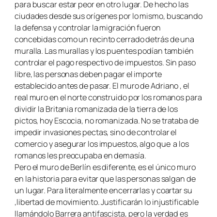
para buscar estar peor en otro lugar. De hecho las
ciudades desde sus orígenes por lo mismo, buscando
la defensa y controlar la migración fueron
concebidas como un recinto cerrado detrás de una
muralla. Las murallas y los puentes podían también
controlar el pago respectivo de impuestos. Sin paso
libre, las personas deben pagar el importe
establecido antes de pasar. El muro de Adriano , el
real muro en el norte construido por los romanos para
dividir la Britania romanizada de la tierra de los
pictos, hoy Escocia, no romanizada. No se trataba de
impedir invasiones pectas, sino de controlar el
comercio y asegurar los impuestos, algo que a los
romanos les preocupaba en demasía.
Pero el muro de Berlín es diferente, es el único muro
en la historia para evitar que las personas salgan de
un lugar. Para literalmente encerrarlas y coartar su
,libertad de movimiento. Justificarán lo injustificable
llamándolo Barrera antifascista, pero la verdad es