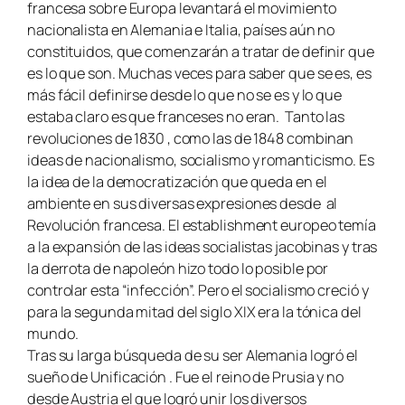
francesa sobre Europa levantará el movimiento
nacionalista en Alemania e Italia, países aún no
constituidos, que comenzarán a tratar de definir que
es lo que son. Muchas veces para saber que se es, es
más fácil definirse desde lo que no se es y lo que
estaba claro es que franceses no eran. Tanto las
revoluciones de 1830 , como las de 1848 combinan
ideas de nacionalismo, socialismo y romanticismo. Es
la idea de la democratización que queda en el
ambiente en sus diversas expresiones desde al
Revolución francesa. El establishment europeo temía
a la expansión de las ideas socialistas jacobinas y tras
la derrota de napoleón hizo todo lo posible por
controlar esta “infección”. Pero el socialismo creció y
para la segunda mitad del siglo XIX era la tónica del
mundo.
Tras su larga búsqueda de su ser Alemania logró el
sueño de Unificación . Fue el reino de Prusia y no
desde Austria el que logró unir los diversos