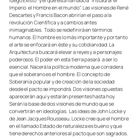
luego Existo” y el que está llamado a “Instaurar el
Imperio el Hombre en el mundo”. Las visiones de René
Descartes y Francis Bacon abrirían el paso a la
revolución Científica y a cambios antes
inimaginables. Todo se redefinirá en términos
humanos. El hombre es lo más importante y por tanto
el arte se enfocará en éste y su cotidianidad. La
Arquitectura buscará elevar a reyes y a personajes
poderosos. El poder en esta tierra pasará a ser lo
esencial. Nacerá la política moderna que considera
que el soberano es el hombre. El concepto de
Soberanía popular y de creación de la sociedad
desde el pacto se impondrá. Dos visiones opuestas
aparecerán aquí y estarán presentes hasta hoy.
Serán la base de dos visiones de mundo que se
convertirán en ideologías. Las ideas de John Locke y
de Jean Jacques Rousseau. Locke cree que el hombre
en el llamado Estado de naturaleza es bueno y que
tiene derechos anteriores al pacto que son sagrados.