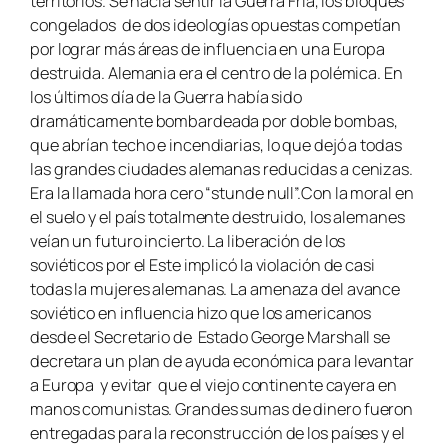
territorios. Se hacía sentir la Guerra Fría, los bloques
congelados de dos ideologías opuestas competían
por lograr más áreas de influencia en una Europa
destruida. Alemania era el centro de la polémica. En
los últimos día de la Guerra había sido
dramáticamente bombardeada por doble bombas,
que abrían techo e incendiarias, lo que dejó a todas
las grandes ciudades alemanas reducidas a cenizas.
Era la llamada hora cero “stunde null”.Con la moral en
el suelo y el país totalmente destruido, los alemanes
veían un futuro incierto. La liberación de los
soviéticos por el Este implicó la violación de casi
todas la mujeres alemanas. La amenaza del avance
soviético en influencia hizo que los americanos
desde el Secretario de Estado George Marshall se
decretara un plan de ayuda económica para levantar
a Europa y evitar que el viejo continente cayera en
manos comunistas. Grandes sumas de dinero fueron
entregadas para la reconstrucción de los países y el