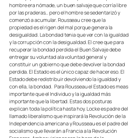
hombre era nómade, un buen salvaje que corría libre
por las praderas… pero el hombre se sedentarizó y
comenzó a acumular. Rousseau cree que la
propiedad es el rigen del mal porque genera la
desigualdad. La bondad tenia que ver con la igualdad
y la corrupción con la desigualdad. El cree que para
recuperar la bondad perdida el Buen Salvaje debe
entregar su voluntad ala voluntad general y
constituir un gobierno que debe devolver la bondad
perdida. El Estado es el único capaz de hacer eso. El
Estado debe redistribuir devolviendo la igualdad y
con ella, la bondad. Para Rousseau el Estado es meas
importante que el Individuo y la igualdad más
importante que la libertad. Estas dos posturas
explican toda la política hasta hoy. Locke es padre del
llamado liberalismo que inspirará la Revolución de la
Independencia americana y Rousseau es el padre del
socialismo que llevarán a Francia a la Revolución