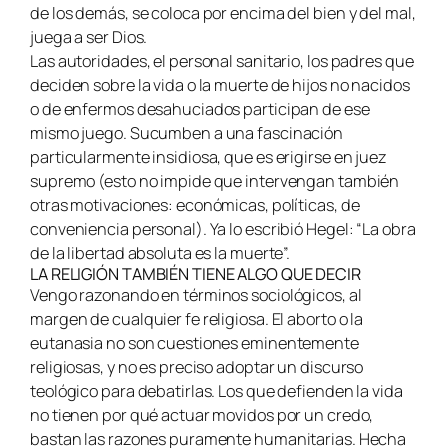
de los demás, se coloca por encima del bien y del mal,
juega a ser Dios.
Las autoridades, el personal sanitario, los padres que
deciden sobre la vida o la muerte de hijos no nacidos
o de enfermos desahuciados participan de ese
mismo juego. Sucumben a una fascinación
particularmente insidiosa, que es erigirse en juez
supremo (esto no impide que intervengan también
otras motivaciones: económicas, políticas, de
conveniencia personal). Ya lo escribió Hegel: “La obra
de la libertad absoluta es la muerte”.
LA RELIGIÓN TAMBIÉN TIENE ALGO QUE DECIR
Vengo razonando en términos sociológicos, al
margen de cualquier fe religiosa. El aborto o la
eutanasia no son cuestiones eminentemente
religiosas, y no es preciso adoptar un discurso
teológico para debatirlas. Los que defienden la vida
no tienen por qué actuar movidos por un credo,
bastan las razones puramente humanitarias. Hecha