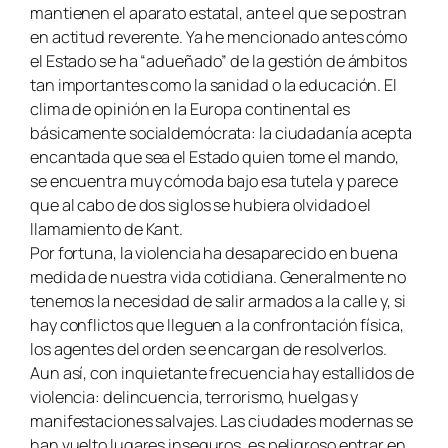
mantienen el aparato estatal, ante el que se postran
en actitud reverente. Ya he mencionado antes cómo
el Estado se ha “adueñado” de la gestión de ámbitos
tan importantes como la sanidad o la educación. El
clima de opinión en la Europa continental es
básicamente socialdemócrata: la ciudadanía acepta
encantada que sea el Estado quien tome el mando,
se encuentra muy cómoda bajo esa tutela y parece
que al cabo de dos siglos se hubiera olvidado el
llamamiento de Kant.
Por fortuna, la violencia ha desaparecido en buena
medida de nuestra vida cotidiana. Generalmente no
tenemos la necesidad de salir armados a la calle y, si
hay conflictos que lleguen a la confrontación física,
los agentes del orden se encargan de resolverlos.
Aun así, con inquietante frecuencia hay estallidos de
violencia: delincuencia, terrorismo, huelgas y
manifestaciones salvajes. Las ciudades modernas se
han vuelto lugares inseguros, es peligroso entrar en