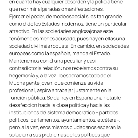
en cuanto hay cualquier desorden y la policía tiene
que reprimir algaradas o manifestaciones.
Ejercer el poder, de modo especial si es tan grande
como el de los Estados modernos, tiene un particular
atractivo. En las sociedades anglosajonas este
fenómeno es menos acusado, pues hay en ellas una
sociedad civil más robusta. En cambio, en sociedades
europeas como la española, manda el Estado.
Mantenemos con él una peculiar y casi
contradictoria relación: nos rebelamos contra su
hegemonía y, a la vez, lo esperamos todo de él.
Mucha gente joven, que comienza su vida
profesional, aspira a trabajar justamente en la
función pública. Se da hoy en España una notable
desafección hacia la clase política y hacia las
instituciones del sistema democrático – partidos
políticos, parlamentos, ayuntamientos, etcétera–,
pero, a la vez, esos mismos ciudadanos esperan la
solución a sus problemas de los políticos que