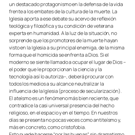
un destacado protagonismo en la defensa de la vida
frente a los embates de la cultura de la muerte. La
Iglesia aporta a ese debate su acervo de reflexión
teológica y filosófica y su condición de veterana
experta en humanidad. A la luz de la situación, no
sorprende que los promotores de la muerte hayan
visto en la Iglesia a su principal enemiga, de la misma
forma que el homicida se enfrenta a Dios. Si el
moderno se siente llamado a ocupar el lugar de Dios –
el poder que le proporcionan la ciencia y la
tecnología así lo autoriza–, deberá procurar con
todos los medios a su alcance neutralizar la
influencia de la Iglesia (proceso de secularización).
El ateísmo es un fenómeno más bien reciente, que
contradice la casi universal presencia del hecho
religioso, en el espacio y en el tiempo. En nuestros
días se presenta no pocas veces como antiteísmo y,
más en concreto, como cristofobia.
Esto puede hacerse “por las buenas”, sin dramatismo,