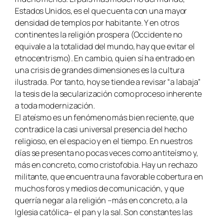
Estados Unidos, es el que cuenta con una mayor
densidad de templos por habitante. Y en otros
continentes la religión prospera (Occidente no
equivale a la totalidad del mundo, hay que evitar el
etnocentrismo). En cambio, quien sí ha entrado en
una crisis de grandes dimensiones es la cultura
ilustrada. Por tanto, hoy se tiende a revisar “a labaja”
la tesis de la secularización como proceso inherente
a toda modernización.
El ateísmo es un fenómeno más bien reciente, que
contradice la casi universal presencia del hecho
religioso, en el espacio y en el tiempo. En nuestros
días se presenta no pocas veces como antiteísmo y,
más en concreto, como cristofobia. Hay un rechazo
militante, que encuentra una favorable cobertura en
muchos foros y medios de comunicación, y que
querría negar a la religión –más en concreto, a la
Iglesia católica– el pan y la sal. Son constantes las