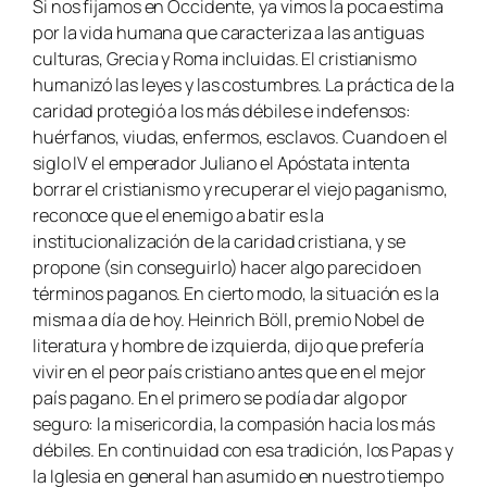
Si nos fijamos en Occidente, ya vimos la poca estima
por la vida humana que caracteriza a las antiguas
culturas, Grecia y Roma incluidas. El cristianismo
humanizó las leyes y las costumbres. La práctica de la
caridad protegió a los más débiles e indefensos:
huérfanos, viudas, enfermos, esclavos. Cuando en el
siglo IV el emperador Juliano el Apóstata intenta
borrar el cristianismo y recuperar el viejo paganismo,
reconoce que el enemigo a batir es la
institucionalización de la caridad cristiana, y se
propone (sin conseguirlo) hacer algo parecido en
términos paganos. En cierto modo, la situación es la
misma a día de hoy. Heinrich Böll, premio Nobel de
literatura y hombre de izquierda, dijo que prefería
vivir en el peor país cristiano antes que en el mejor
país pagano. En el primero se podía dar algo por
seguro: la misericordia, la compasión hacia los más
débiles. En continuidad con esa tradición, los Papas y
la Iglesia en general han asumido en nuestro tiempo