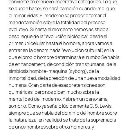
convierte en el nuevo imperativo categórico. Lo que
se puede hacer, se hará, también cuando implique
eliminar vidas. El moderno se propone tomar el
mando también sobre la totalidad del proceso
evolutivo. Si hasta el momento hemos asistido al
despliegue de la “evolución biológica”, desde el
primer unicelular hasta el hombre, ahora vamos a
entrar en la denominada “evolución cultural”, en la
que el propio hombre determinará el rumbo Se habla
de enhancement, de condición transhumana, de la
simbiosis hombre–máquina (cyborg), de la
inmortalidad, de la creación de una nueva modalidad
humana. Gran parte de esas pretensiones son
quiméricas, pero nos dicen mucho sobre la
mentalidad del moderno. Y abren un panorama
sombrío. Como ya señaló lúcidamente C. S. Lewis,
siempre que se habla del dominio del hombre sobre
la naturaleza, en realidad se trata de la supremacía
de unos hombres sobre otros hombres, y