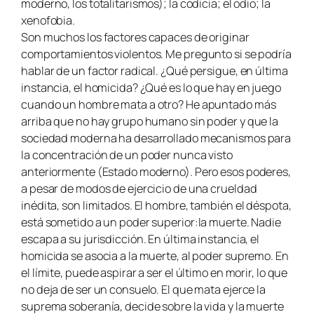
moderno, los totalitarismos); la codicia; el odio; la
xenofobia.
Son muchos los factores capaces de originar
comportamientos violentos. Me pregunto si se podría
hablar de un factor radical. ¿Qué persigue, en última
instancia, el homicida? ¿Qué es lo que hay en juego
cuando un hombre mata a otro? He apuntado más
arriba que no hay grupo humano sin poder y que la
sociedad moderna ha desarrollado mecanismos para
la concentración de un poder nunca visto
anteriormente (Estado moderno). Pero esos poderes,
a pesar de modos de ejercicio de una crueldad
inédita, son limitados. El hombre, también el déspota,
está sometido a un poder superior:la muerte. Nadie
escapa a su jurisdicción. En última instancia, el
homicida se asocia a la muerte, al poder supremo. En
el límite, puede aspirar a ser el último en morir, lo que
no deja de ser un consuelo. El que mata ejerce la
suprema soberanía, decide sobre la vida y la muerte