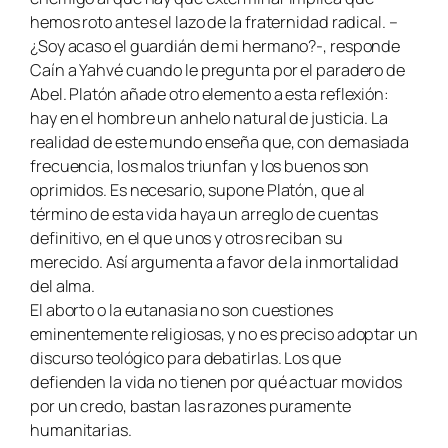
hemos roto antes el lazo de la fraternidad radical. –
¿Soy acaso el guardián de mi hermano?-, responde
Caín a Yahvé cuando le pregunta por el paradero de
Abel. Platón añade otro elemento a esta reflexión:
hay en el hombre un anhelo natural de justicia. La
realidad de este mundo enseña que, con demasiada
frecuencia, los malos triunfan y los buenos son
oprimidos. Es necesario, supone Platón, que al
término de esta vida haya un arreglo de cuentas
definitivo, en el que unos y otros reciban su
merecido. Así argumenta a favor de la inmortalidad
del alma.
El aborto o la eutanasia no son cuestiones
eminentemente religiosas, y no es preciso adoptar un
discurso teológico para debatirlas. Los que
defienden la vida no tienen por qué actuar movidos
por un credo, bastan las razones puramente
humanitarias.