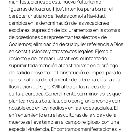
manifestaciones de esta nueva Kulturkampf:
“guerras de los crucifijos”; intentos para borrar el
carácter cristiano de fiestas como la Navidad;
cambios en la denominación de las vacaciones
escolares; supresión de los juramentos en las tomas
de posesiones de representantes electos y de
Gobiernos; eliminación de cualquier referencia a Dios
en constituciones y otros textos legales. Ejemplo
reciente y de los más ilustrativos: el intento de
suprimir toda mención al cristianismo en el prólogo
del fallido proyecto de Constitución europea, para lo
que se saltaba directamente de la Grecia clásica a la
Ilustración del siglo XVIII al tratar las raíces de la
cultura europea. Generalmente son minorías las que
plantean estas batallas, pero con gran encono y con
notable eco en los medios y en las redes sociales. El
enfrentamiento entre las culturas de la vida y de la
muerte se lleva también al campo religioso, con una
especial virulencia. Encontramos manifestaciones, y