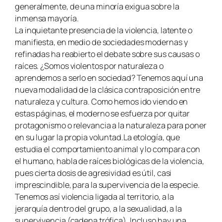
generalmente, de una minoría exigua sobre la
inmensa mayoría.
La inquietante presencia de la violencia, latente o
manifiesta, en medio de sociedades modernas y
refinadas ha reabierto el debate sobre sus causas o
raíces. ¿Somos violentos por naturaleza o
aprendemos a serlo en sociedad? Tenemos aquí una
nueva modalidad de la clásica contraposición entre
naturaleza y cultura. Como hemos ido viendo en
estas páginas, el moderno se esfuerza por quitar
protagonismo o relevancia a la naturaleza para poner
en su lugar la propia voluntad.La etología, que
estudia el comportamiento animal y lo compara con
el humano, habla de raíces biológicas de la violencia,
pues cierta dosis de agresividad es útil, casi
imprescindible, para la supervivencia de la especie.
Tenemos así violencia ligada al territorio, a la
jerarquía dentro del grupo, a la sexualidad, a la
supervivencia (cadena trófica). Incluso hay una