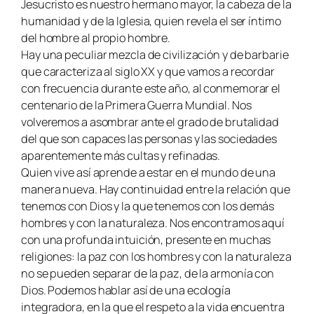
Jesucristo es nuestro hermano mayor, la cabeza de la
humanidad y de la Iglesia, quien revela el ser íntimo
del hombre al propio hombre.
Hay una peculiar mezcla de civilización y de barbarie
que caracteriza al siglo XX y que vamos a recordar
con frecuencia durante este año, al conmemorar el
centenario de la Primera Guerra Mundial. Nos
volveremos a asombrar ante el grado de brutalidad
del que son capaces las personas y las sociedades
aparentemente más cultas y refinadas.
Quien vive así aprende a estar en el mundo de una
manera nueva. Hay continuidad entre la relación que
tenemos con Dios y la que tenemos con los demás
hombres y con la naturaleza. Nos encontramos aquí
con una profunda intuición, presente en muchas
religiones: la paz con los hombres y con la naturaleza
no se pueden separar de la paz, de la armonía con
Dios. Podemos hablar así de una ecología
integradora, en la que el respeto a la vida encuentra