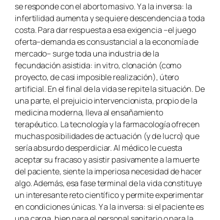
se responde con el aborto masivo. Y a la inversa: la
infertilidad aumenta y se quiere descendencia a toda
costa. Para dar respuesta a esa exigencia –el juego
oferta–demanda es consustancial a la economía de
mercado– surge toda una industria de la
fecundación asistida: in vitro, clonación (como
proyecto, de casi imposible realización), útero
artificial. En el final de la vida se repite la situación. De
una parte, el prejuicio intervencionista, propio de la
medicina moderna, lleva al ensañamiento
terapéutico. La tecnología y la farmacología ofrecen
muchas posibilidades de actuación (y de lucro) que
sería absurdo desperdiciar. Al médico le cuesta
aceptar su fracaso y asistir pasivamente a la muerte
del paciente, siente la imperiosa necesidad de hacer
algo. Además, esa fase terminal de la vida constituye
un interesante reto científico y permite experimentar
en condiciones únicas. Y a la inversa: si el paciente es
una carga, bien para el personal sanitario o para la