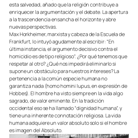
esta salvedad, añado que la religión contribuye a
enriquecer la argumentación y el debate. La apertura
a la trascendencia ensancha el horizonte y abre
nuevas perspectivas.
Max Horkheimer, marxista y cabeza de la Escuela de
Frankfurt, lo intuyó agudamente al escribir: “En
última instancia, el argumento decisivo contra el
homicidio es de tipo religioso”. ¿Por qué tenemos que
respetar al otro? ¿Qué nos impedirá eliminarlo si
supone un obstáculo para nuestros intereses? La
pertenencia a la común especie humana no
garantiza nada (homo homini lupus, en expresión de
Hobbes). El hombre ha visto siempre en la vida algo
sagrado, de valor eminente. En la tradición
occidental eso se ha llamado “dignidad humana”, y
tiene una inherente connotación religiosa. La vida
humana adquiere un valor absoluto solo si el hombre
es imagen del Absoluto.