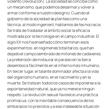
violento (revolución). La sociedad se concibe como
un mecanismo, que podemos desarmar y volver a
armar conforme a nuestro designio. Cuando el
gobierno de la sociedad se plantea como una
técnica, al modo ingenieril, hablamos de tecnocracia.
Se trata de trasladar al ámbito social la eficacia
mostrada por la tecnología en el campo industrial. El
siglo XX nos ha enseñado cómo terminan esos
experimentos: en regímenes totalitarios, que han
dejado el campo sembrado de millones de cadáveres.
La pretensión de instaurar el paraíso en la tierra
desemboca fácilmente en el infierno más inhumano.
En tercer lugar, el talante dominador afecta a la vida
del organismo humano, en el nacimiento y en la
muerte. Se trata en todos los casos de imponerse a la
espontaneidad natural, que ya no merece ningún
respeto. La revolución sexual favorece una práctica
promiscua, con la inevitable consecuencia de los
embarazos no previstos y a esa indeseable situación