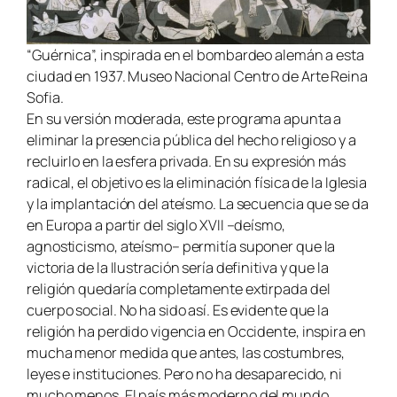
“Guérnica”, inspirada en el bombardeo alemán a esta
ciudad en 1937. Museo Nacional Centro de Arte Reina
Sofia
.
En su versión moderada, este programa apunta a
eliminar la presencia pública del hecho religioso y a
recluirlo en la esfera privada. En su expresión más
radical, el objetivo es la eliminación física de la Iglesia
y la implantación del ateísmo. La secuencia que se da
en Europa a partir del siglo XVII –deísmo,
agnosticismo, ateísmo– permitía suponer que la
victoria de la Ilustración sería definitiva y que la
religión quedaría completamente extirpada del
cuerpo social. No ha sido así. Es evidente que la
religión ha perdido vigencia en Occidente, inspira en
mucha menor medida que antes, las costumbres,
leyes e instituciones. Pero no ha desaparecido, ni
mucho menos. El país más moderno del mundo,