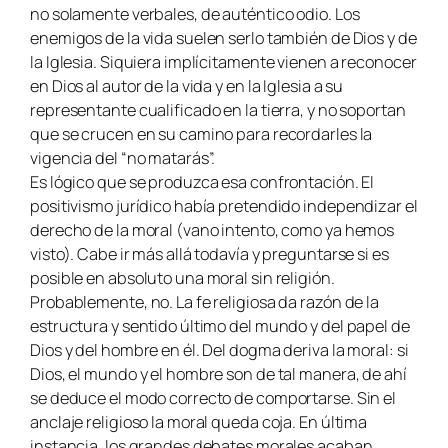
no solamente verbales, de auténtico odio. Los
enemigos de la vida suelen serlo también de Dios y de
la Iglesia. Siquiera implícitamente vienen a reconocer
en Dios al autor de la vida y en la Iglesia a su
representante cualificado en la tierra, y no soportan
que se crucen en su camino para recordarles la
vigencia del “no matarás”.
Es lógico que se produzca esa confrontación. El
positivismo jurídico había pretendido independizar el
derecho de la moral (vano intento, como ya hemos
visto). Cabe ir más allá todavía y preguntarse si es
posible en absoluto una moral sin religión.
Probablemente, no. La fe religiosa da razón de la
estructura y sentido último del mundo y del papel de
Dios y del hombre en él. Del dogma deriva la moral: si
Dios, el mundo y el hombre son de tal manera, de ahí
se deduce el modo correcto de comportarse. Sin el
anclaje religioso la moral queda coja. En última
instancia, los grandes debates morales acaban