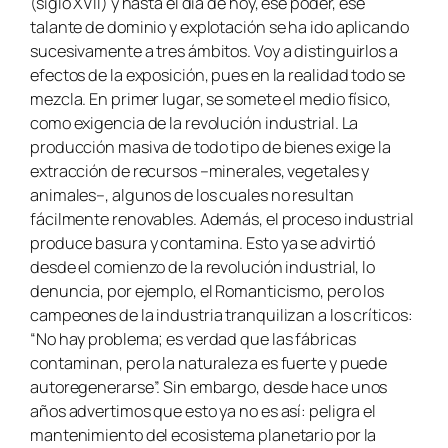
(siglo XVII) y hasta el día de hoy, ese poder, ese
talante de dominio y explotación se ha ido aplicando
sucesivamente a tres ámbitos. Voy a distinguirlos a
efectos de la exposición, pues en la realidad todo se
mezcla. En primer lugar, se somete el medio físico,
como exigencia de la revolución industrial. La
producción masiva de todo tipo de bienes exige la
extracción de recursos –minerales, vegetales y
animales–, algunos de los cuales no resultan
fácilmente renovables. Además, el proceso industrial
produce basura y contamina. Esto ya se advirtió
desde el comienzo de la revolución industrial, lo
denuncia, por ejemplo, el Romanticismo, pero los
campeones de la industria tranquilizan a los críticos:
“No hay problema; es verdad que las fábricas
contaminan, pero la naturaleza es fuerte y puede
autoregenerarse”. Sin embargo, desde hace unos
años advertimos que esto ya no es así: peligra el
mantenimiento del ecosistema planetario por la