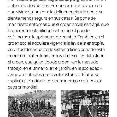
determinados barrios. En épocas de crisis como la
que vivimos, aumenta la delincuencia y la gente se
siente menos segura en sus casas. Se pone de
manifiesto entonces que el orden social es frágil, que
la aparente estabilidad institucional puede
esfumarse a las primeras de cambio. También en el
orden social adquiere vigencia la ley de la entropía,
en virtud de la cual todo sistema físico cerrado está
condenado al enfriamiento y al desorden. Mantener
el orden, cualquier tipo de orden –en la mesa de
trabajo, en el armario, en el jardín, en la sociedad–,
exige un notable y constante esfuerzo. Platón ya
explicó que todo orden se arranca con esfuerzo al
caos primordial.