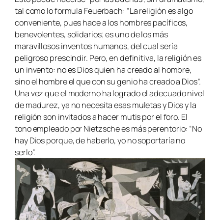
tal como lo formula Feuerbach: “La religión es algo
conveniente, pues hace a los hombres pacíficos,
benevolentes, solidarios; es uno de los más
maravillosos inventos humanos, del cual sería
peligroso prescindir. Pero, en definitiva, la religión es
un invento: no es Dios quien ha creado al hombre,
sino el hombre el que con su genio ha creado a Dios”.
Una vez que el moderno ha logrado el adecuado nivel
de madurez, ya no necesita esas muletas y Dios y la
religión son invitados a hacer mutis por el foro. El
tono empleado por Nietzsche es más perentorio: “No
hay Dios porque, de haberlo, yo no soportaría no
serlo”.