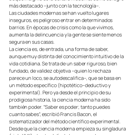
más destacado –junto con la tecnología–.
Las ciudades modernas se han vuelto lugares
inseguros, es peligroso entrar en determinados
barrios. En épocas de crisis como la que vivimos,
aumenta la delincuencia y la gente se siente menos
segura en sus casas.
La ciencia es, de entrada, una forma de saber,
aunque muy distinta del conocimiento intuitivo de la
vida cotidiana. Se trata de un saber riguroso, bien
fundado, de validez objetiva –quien lo rechaza
parece un loco, se autodescalifica–, que se basa en
un método específico (hipotético–deductivo y
experimental). Pero ya desde el principio de su
prodigiosa historia, la ciencia moderna ha sido
también poder. “Saber es poder; tanto puedes
cuanto sabes”, escribió Francis Bacon, el
sistematizador del método científico experimental.
Desde que la ciencia moderna empieza su singladura