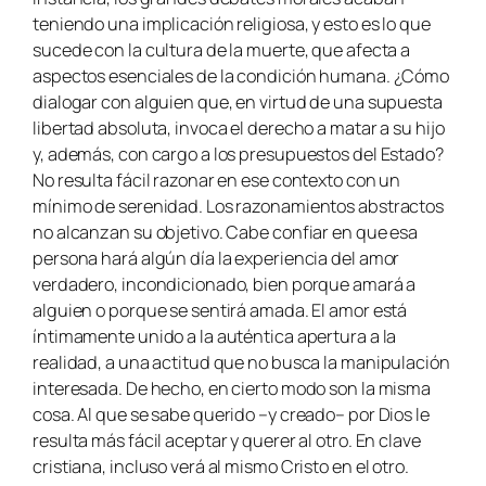
teniendo una implicación religiosa, y esto es lo que
sucede con la cultura de la muerte, que afecta a
aspectos esenciales de la condición humana. ¿Cómo
dialogar con alguien que, en virtud de una supuesta
libertad absoluta, invoca el derecho a matar a su hijo
y, además, con cargo a los presupuestos del Estado?
No resulta fácil razonar en ese contexto con un
mínimo de serenidad. Los razonamientos abstractos
no alcanzan su objetivo. Cabe confiar en que esa
persona hará algún día la experiencia del amor
verdadero, incondicionado, bien porque amará a
alguien o porque se sentirá amada. El amor está
íntimamente unido a la auténtica apertura a la
realidad, a una actitud que no busca la manipulación
interesada. De hecho, en cierto modo son la misma
cosa. Al que se sabe querido –y creado– por Dios le
resulta más fácil aceptar y querer al otro. En clave
cristiana, incluso verá al mismo Cristo en el otro.