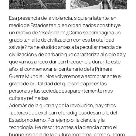
Esa presencia de la violencia, siquiera latente, en
medio de Estados tan bien organizados constituye
un motivo de “escándalo”. ¿Cómo se compagina un
grado tan alto de civilización con esa brutalidad
salvaje? Ya he aludido antes a la peculiar mezcla de
civilización y de barbarie que caracteriza al siglo XX y
que vamos a recordar con frecuencia durante este
año, al conmemorar el centenario de la Primera
Guerra Mundial. Nos volveremos a asombrar ante el
grado de brutalidad del que son capaces las
personas y las sociedades aparentemente más
cultas y refinadas.
Además de la guerra y de la revolución, hay otros
factores que explican el prodigioso desarrollo del
Estado moderno. Por ejemplo, la ciencia y la
tecnología. He descrito antes a la ciencia como el
buque insignia de la cultura moderna, como su logro