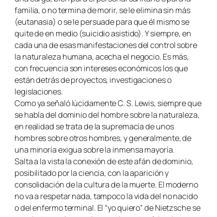
familia, o no termina de morir, se le elimina sin más
(eutanasia) o se le persuade para que él mismo se
quite de en medio (suicidio asistido). Y siempre, en
cada una de esas manifestaciones del control sobre
la naturaleza humana, acecha el negocio. Es más,
con frecuencia son intereses económicos los que
están detrás de proyectos, investigaciones o
legislaciones.
Como ya señaló lúcidamente C. S. Lewis, siempre que
se habla del dominio
del hombre sobre la naturaleza,
en realidad se trata de la supremacía de unos
hombres sobre otros hombres, y generalmente, de
una minoría exigua sobre la
inmensa mayoría.
Salta a la vista la conexión de este afán de dominio,
posibilitado por la ciencia, con la aparición y
consolidación de la cultura de la muerte. El moderno
no va a respetar nada, tampoco la vida del no nacido
o del enfermo terminal. El “yo quiero” de Nietzsche se